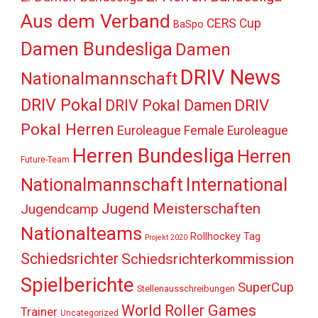
Aus dem Verband
CERS Cup
BaSpo
Damen Bundesliga
Damen
DRIV News
Nationalmannschaft
DRIV Pokal
DRIV
DRIV Pokal Damen
Pokal Herren
Euroleague
Female Euroleague
Herren Bundesliga
Herren
Future-Team
International
Nationalmannschaft
Jugend Meisterschaften
Jugendcamp
Nationalteams
Rollhockey Tag
Projekt 2020
Schiedsrichter
Schiedsrichterkommission
Spielberichte
SuperCup
Stellenausschreibungen
World Roller Games
Trainer
Uncategorized