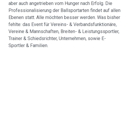
aber auch angetrieben vom Hunger nach Erfolg. Die
Professionalisierung der Ballsportarten findet auf allen
Ebenen statt. Alle möchten besser werden. Was bisher
fehlte: das Event für Vereins- & Verbandsfunktionäre,
Vereine & Mannschaften, Breiten- & Leistungssportler,
Trainer & Schiedsrichter, Unternehmen, sowie E-
Sportler & Familien.
ABGESAGT: BASPO 2019!
DREI TAGE BALLSPORTMESSE
ROLLHOCKEY AUF DER BASPO
EINZIGARTIGES ROLLHOCKEY-
ERLEBNIS AUF DER BASPO 2018