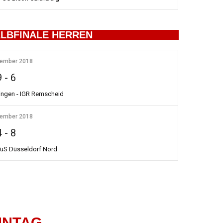
ALBFINALE HERREN
tember 2018
9
-
6
ingen - IGR Remscheid
tember 2018
4
-
8
 TuS Düsseldorf Nord
NNTAG