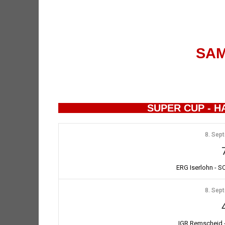
IGR DAMEN VERTEIDIGEN
VOLL
SUPERCUP
ROLL
SA
SUPER CUP - 
8. Sep
ERG Iserlohn - 
8. Sep
IGR Remscheid 