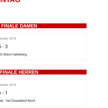
- FINALE DAMEN
tember 2018
5
-
3
 SC Bison Calenberg
 FINALE HERREN
tember 2018
6
-
1
en - TuS Düsseldorf Nord