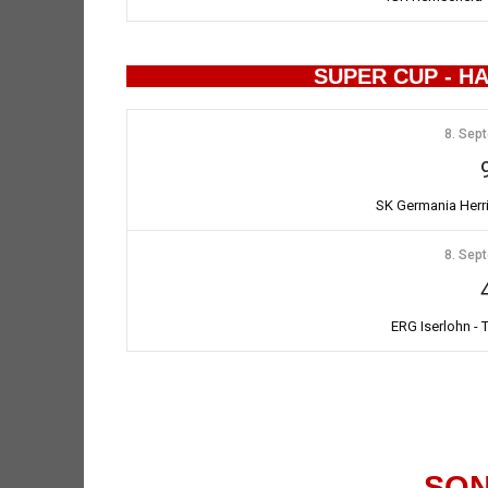
SUPER CUP - H
8. Sep
SK Germania Herr
8. Sep
ERG Iserlohn -
SO