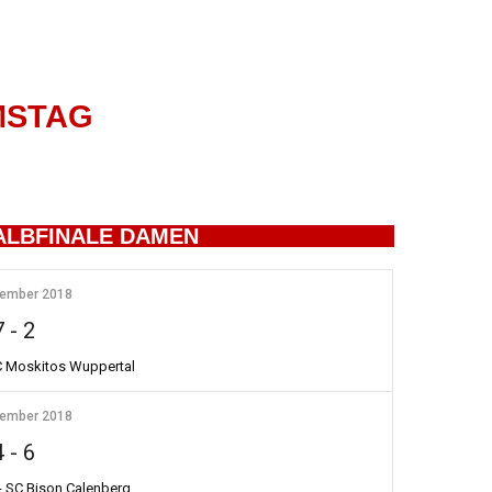
ES PROGRAMM BEIM
HOCKEY SUPERCUP
MSTAG
HALBFINALE DAMEN
tember 2018
7
-
2
SC Moskitos Wuppertal
tember 2018
4
-
6
- SC Bison Calenberg