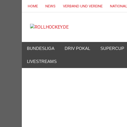
HOME
NEWS
VERBAND UND VEREINE
NATIONA
ROLLHOC
Deutscher Rollsport- und Inline Verband
BUNDESLIGA
DRIV POKAL
SUPERCUP
LIVESTREAMS