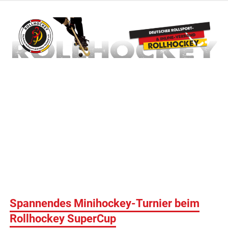
Zum
Inhalt
springen
Deutscher Rollsport- und Inline Verband
ROLLHOCKEY
Spannendes Minihockey-Turnier beim
Rollhockey SuperCup