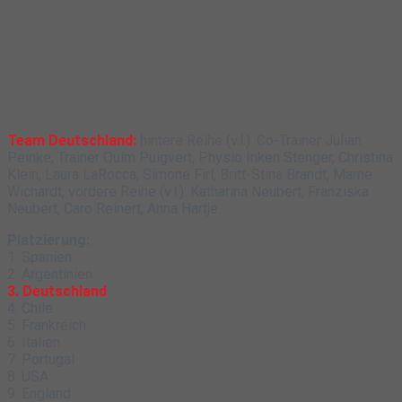
Team Deutschland:
hintere Reihe (v.l.): Co-Trainer Julian
Peinke, Trainer Quim Puigvert, Physio Inken Stenger, Christina
Klein, Laura LaRocca, Simone Firl, Britt-Stina Brandt, Marne
Wichardt, vordere Reihe (v.l.): Katharina Neubert, Franziska
Neubert, Caro Reinert, Anna Hartje.
Platzierung:
1. Spanien
2. Argentinien
3. Deutschland
4. Chile
5. Frankreich
6. Italien
7. Portugal
8. USA
9. England