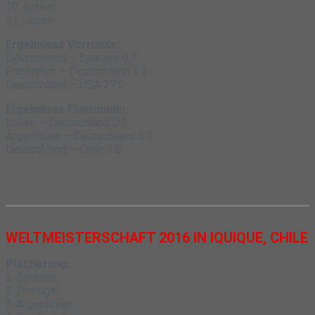
10. Indien
11. Japan
Ergebnisse Vorrunde:
Deutschland – Spanien 0:7
Frankreich – Deutschland 3:3
Deutschland – USA 27:0
Ergebnisse Finalrunde:
Italien – Deutschland 0:3
Argentinien – Deutschland 6:1
Deutschland – Chile 3:0
WELTMEISTERSCHAFT 2016 IN IQUIQUE, CHILE
Platzierung:
1. Spanien
2. Portugal
3. Argentinien