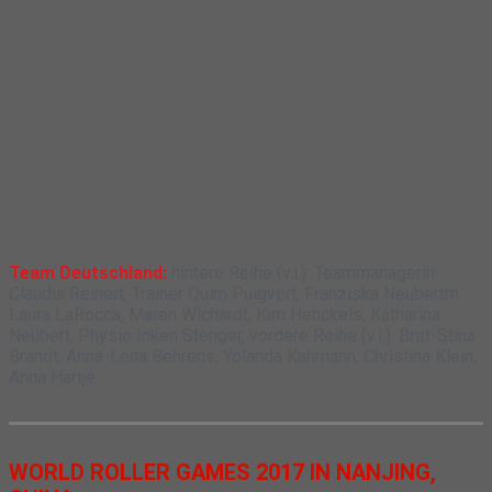
Team Deutschland:
hintere Reihe (v.l.): Teammanagerin
Claudia Reinert, Trainer Quim Puigvert, Franziska Neubertm
Laura LaRocca, Maren Wichardt, Kim Henckels, Katharina
Neubert, Physio Inken Stenger, vordere Reihe (v.l.):
Britt-Stina
Brandt
, Anna-Lena Behrens, Yolanda Kahmann, Christina Klein,
Anna Hartje.
WORLD ROLLER GAMES 2017 IN NANJING,