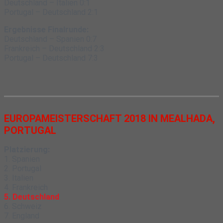
Deutschland – Italien 0:1
Portugal – Deutschland 2:1
Ergebnisse Finalrunde:
Deutschland – Spanien 0:7
Frankreich – Deutschland 2:3
Portugal – Deutschland 7:3
EUROPAMEISTERSCHAFT 2018 IN MEALHADA,
PORTUGAL
Platzierung:
1. Spanien
2. Portugal
3. Italien
4. Frankreich
5. Deutschland
6. Schweiz
7. England