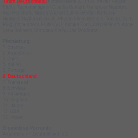
Team Deutschland:
hintere Reihe (v.l.): Co-Trainer Felipe
Sturla, Teammanagerin Claudia Reinert, Franziska Neubert,
Kim Henckels, Maren Wichardt, Anna Hartje, Katharina
Neubert, Saphira Giersch, Physio Inken Stenger, Trainer Quim
Puigvert, vordere Reihe (v.l.): Annika Zech, Caro Reinert, Anna-
Lena Behrens, Christina Klein, Lisa Dobbratz.
Platzierung:
1. Spanien
2. Argentinien
3. Chile
4. Italien
5. Portugal
6. Deutschland
7. Frankreich
8. Schweiz
9. Kolumbien
10. England
11. Japan
12. USA
13. Indien
Ergebnisse Vorrunde:
Argentinien – Deutschland 5:2