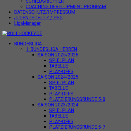
SCHIEDSRICHTER
COACHING DEVELOPMENT PROGRAM
DATENSCHUTZ/IMPRESSUM
JUGENDSCHUTZ / PSG
LigaManager
ROLLHOCKEY.DE
Deutscher Rollsport- und Inline Verband
BUNDESLIGA
1. BUNDESLIGA HERREN
SAISON 2025/2026
SPIELPLAN
TABELLE
PLAY-OFFS
SAISON 2024/2025
SPIELPLAN
TABELLE
PLAY-OFFS
PLATZIERUNGSRUNDE 5-8
SAISON 2023/2024
SPIELPLAN
TABELLE
PLAY-OFFS
PLATZIERUNGSRUNDE 5-7