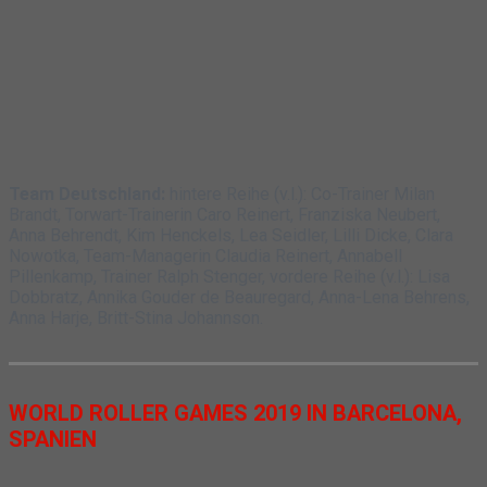
Team Deutschland:
hintere Reihe (v.l.): Co-Trainer Milan
Brandt, Torwart-Trainerin Caro Reinert, Franziska Neubert,
Anna Behrendt, Kim Henckels, Lea Seidler, Lilli Dicke, Clara
Nowotka, Team-Managerin Claudia Reinert, Annabell
Pillenkamp, Trainer Ralph Stenger, vordere Reihe (v.l.): Lisa
Dobbratz, Annika Gouder de Beauregard, Anna-Lena Behrens,
Anna Harje, Britt-Stina Johannson.
WORLD ROLLER GAMES 2019 IN BARCELONA,
SPANIEN