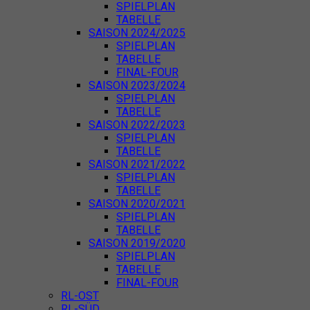
SPIELPLAN
TABELLE
SAISON 2024/2025
SPIELPLAN
TABELLE
FINAL-FOUR
SAISON 2023/2024
SPIELPLAN
TABELLE
SAISON 2022/2023
SPIELPLAN
TABELLE
SAISON 2021/2022
SPIELPLAN
TABELLE
SAISON 2020/2021
SPIELPLAN
TABELLE
SAISON 2019/2020
SPIELPLAN
TABELLE
FINAL-FOUR
RL-OST
RL-SÜD