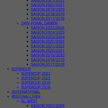
SAISON 2021/2022
SAISON 2020/2021
SAISON 2019/2020
SAISON 2018/2019
SAISON 2017/2018
DRIV POKAL DAMEN
SAISON 2025/2026
SAISON 2024/2025
SAISON 2023/2024
SAISON 2022/2023
SAISON 2021/2022
SAISON 2020/2021
SAISON 2019/2020
SAISON 2018/2019
SAISON 2017/2018
SUPERCUP
SUPERCUP 2023
SUPERCUP 2022
SUPERCUP 2019
SUPERCUP 2018
INTERNATIONAL
REGIONALLIGEN
RL-WEST
SAISON 2025/2026