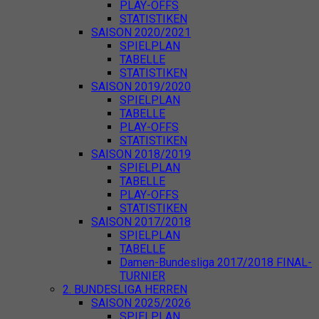
PLAY-OFFS
STATISTIKEN
SAISON 2020/2021
SPIELPLAN
TABELLE
STATISTIKEN
SAISON 2019/2020
SPIELPLAN
TABELLE
PLAY-OFFS
STATISTIKEN
SAISON 2018/2019
SPIELPLAN
TABELLE
PLAY-OFFS
STATISTIKEN
SAISON 2017/2018
SPIELPLAN
TABELLE
Damen-Bundesliga 2017/2018 FINAL-
TURNIER
2. BUNDESLIGA HERREN
SAISON 2025/2026
SPIELPLAN