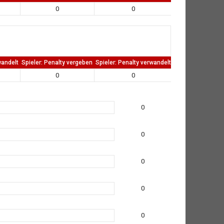
0
0
0
wandelt
Spieler: Penalty vergeben
Spieler: Penalty verwandelt
TW: Direkten kass
0
0
0
0
0
0
0
0