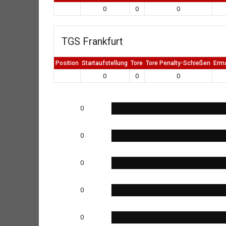
0
0
0
TGS Frankfurt
Position
Startaufstellung
Tore
Tore Penalty-Schießen
Erm
0
0
0
0
0
0
0
0