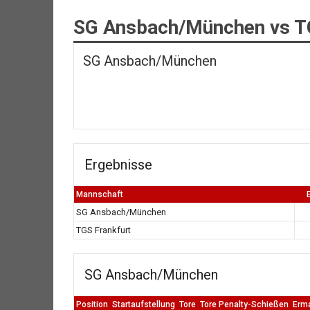
SG Ansbach/München vs T
SG Ansbach/München
Ergebnisse
Mannschaft
SG Ansbach/München
TGS Frankfurt
SG Ansbach/München
Position
Startaufstellung
Tore
Tore Penalty-Schießen
Erm