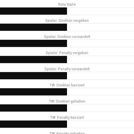
Rote Karte
Spieler: Direkten vergeben
Spieler: Direkten verwandelt
Spieler: Penalty vergeben
Spieler: Penalty verwandelt
TW: Direkten kassiert
TW: Direkten gehalten
TW: Penalty kassiert
TW: Penalty gehalten