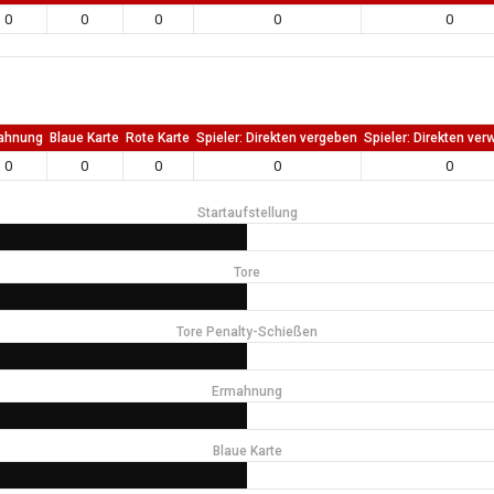
0
0
0
0
0
ahnung
Blaue Karte
Rote Karte
Spieler: Direkten vergeben
Spieler: Direkten ver
0
0
0
0
0
Startaufstellung
Tore
Tore Penalty-Schießen
Ermahnung
Blaue Karte