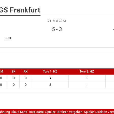
GS Frankfurt
21. Mai 2023
5
-
3
Zeit
EM
BK
RK
Tore 1. HZ
Tore 2. HZ
0
0
0
4
1
0
0
0
2
1
ahnung
Blaue Karte
Rote Karte
Spieler: Direkten vergeben
Spieler: Direkten ver