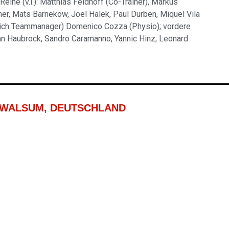
Reihe (v.l.): Matthias Feldhoff (Co-Trainer), Markus
mer, Mats Barnekow, Joel Halek, Paul Durben, Miquel Vila
llrich Teammanager) Domenico Cozza (Physio); vordere
ulian Haubrock, Sandro Caramanno, Yannic Hinz, Leonard
G-WALSUM, DEUTSCHLAND