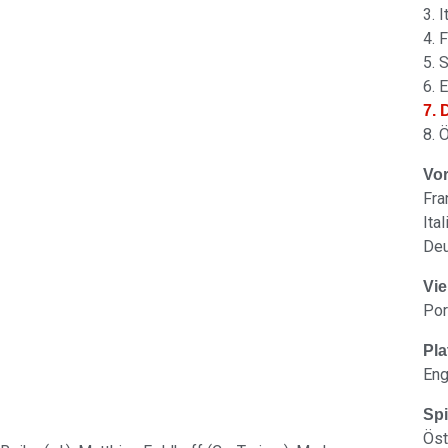
3. I
4. 
5. 
6. 
7. 
8. 
Vo
Fra
Ita
Deu
Vie
Por
Pla
Eng
Spi
Öst