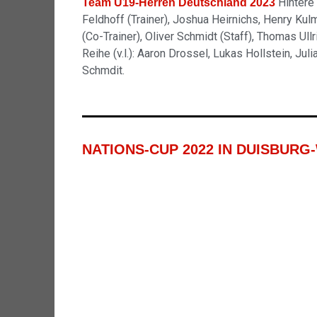
Hintere 
Team U19-Herren Deutschland 2023
Feldhoff (Trainer), Joshua Heirnichs, Henry Kul
(Co-Trainer), Oliver Schmidt (Staff), Thomas U
Reihe (v.l.): Aaron Drossel, Lukas Hollstein, J
Schmdit.
NATIONS-CUP 2022 IN DUISBUR