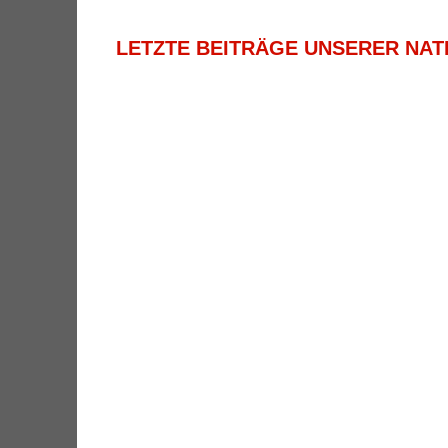
LETZTE BEITRÄGE UNSERER NA
STARKER AUFTRITT DER DEUTSC
U17-EUROPAMEISTERSCHAFT 202
ERFOLGREICHER AUFTRITT DER 
METALL-CUP IN WIMMIS
NEUAUSRICHTUNG DER U15-DAM
50 TORLOSE MINUTEN ZUM ABSC
DEUTSCHLAND FINDET KEINEN ZU