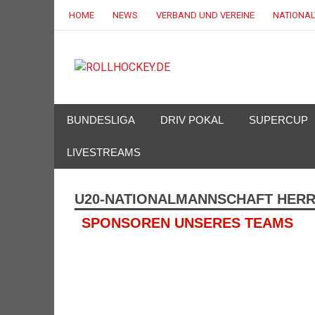
HOME
NEWS
VERBAND UND VEREINE
NATIONA
ROLLHOC
Deutscher Rollsport- und Inline Verband
BUNDESLIGA
DRIV POKAL
SUPERCUP
LIVESTREAMS
U20-NATIONALMANNSCHAFT HER
SPONSOREN UNSERES TEAMS