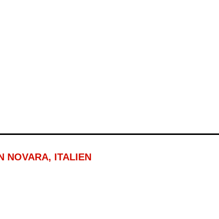
RLIEGEN ITALIEN IM VIERTELFINALE
G GEGEN ENGLAND
RANKREICH IN DIE U23-EM
EN UND ZIEHT INS FINALE DES INTERCONTI
N NOVARA, ITALIEN