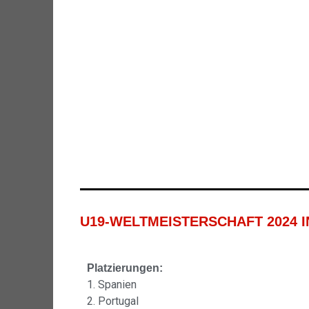
DEUTSCHLANDS U23-HERREN UNTE
DEUTSCHLAND MIT ARBEITSSIE
DEUTSCHLAND STARTET GEGEN F
DEUTSCHLAND BEZWINGT BRASILI
U19-WELTMEISTERSCHAFT 2024 I
Platzierungen:
1. Spanien
2. Portugal