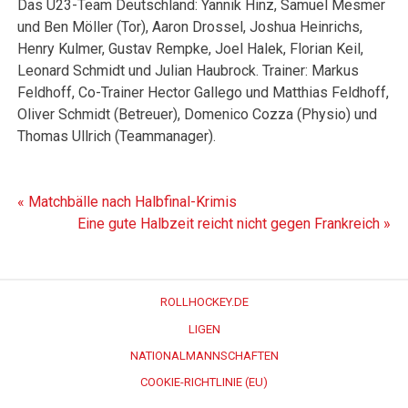
Das U23-Team Deutschland: Yannik Hinz, Samuel Mesmer
und Ben Möller (Tor), Aaron Drossel, Joshua Heinrichs,
Henry Kulmer, Gustav Rempke, Joel Halek, Florian Keil,
Leonard Schmidt und Julian Haubrock. Trainer: Markus
Feldhoff, Co-Trainer Hector Gallego und Matthias Feldhoff,
Oliver Schmidt (Betreuer), Domenico Cozza (Physio) und
Thomas Ullrich (Teammanager).
Beitragsnavigation
« Matchbälle nach Halbfinal-Krimis
Eine gute Halbzeit reicht nicht gegen Frankreich »
ROLLHOCKEY.DE
LIGEN
NATIONALMANNSCHAFTEN
COOKIE-RICHTLINIE (EU)