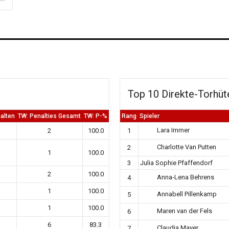
Top 10 Direkte-Torhüt
alten
TW: Penalties Gesamt
TW: P-%
Rang
Spieler
Lara Immer
2
100.0
1
Charlotte Van Putten
2
1
100.0
3
Julia Sophie Pfaffendorf
2
100.0
Anna-Lena Behrens
4
1
100.0
Annabell Pillenkamp
5
1
100.0
Maren van der Fels
6
6
83.3
Claudia Mayer
7