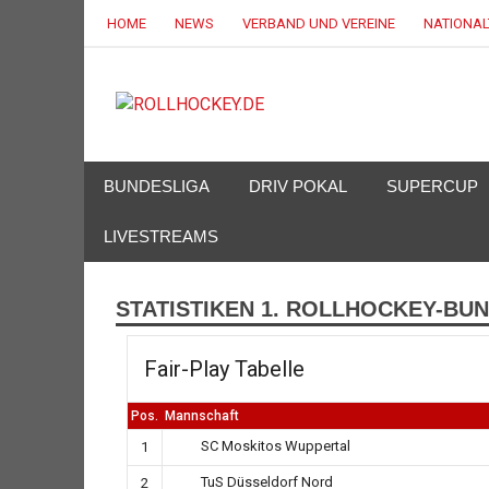
HOME
NEWS
VERBAND UND VEREINE
NATIONA
ROLLHOC
Deutscher Rollsport- und Inline Verband
BUNDESLIGA
DRIV POKAL
SUPERCUP
LIVESTREAMS
STATISTIKEN 1. ROLLHOCKEY-BUN
Fair-Play Tabelle
Pos.
Mannschaft
SC Moskitos Wuppertal
1
TuS Düsseldorf Nord
2