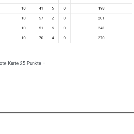
10
41
5
0
198
10
57
2
0
201
10
51
6
0
243
10
70
4
0
270
Rote Karte 25 Punkte –