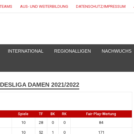
LTEAMS
AUS- UND WEITERBILDUNG
DATENSCHUTZ/IMPRESSUM
KEY.DE
INTERNATIONAL
REGIONALLIGEN
NACHWUCHS
DESLIGA DAMEN 2021/2022
Spiele
TF
BK
RK
Fair-Play-Wertung
10
28
0
0
84
10
52
1
0
171