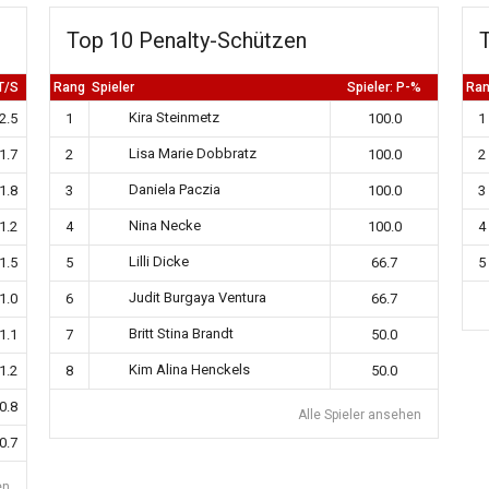
Top 10 Penalty-Schützen
T/S
Rang
Spieler
Spieler: P-%
Ra
Kira Steinmetz
2.5
1
100.0
1
Lisa Marie Dobbratz
1.7
2
100.0
2
Daniela Paczia
1.8
3
100.0
3
Nina Necke
1.2
4
100.0
4
Lilli Dicke
1.5
5
66.7
5
Judit Burgaya Ventura
1.0
6
66.7
Britt Stina Brandt
1.1
7
50.0
Kim Alina Henckels
1.2
8
50.0
0.8
Alle Spieler ansehen
0.7
en