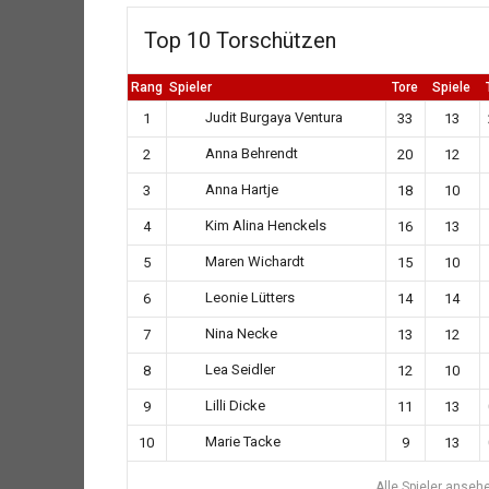
Top 10 Torschützen
Rang
Spieler
Tore
Spiele
Judit Burgaya Ventura
1
33
13
Anna Behrendt
2
20
12
Anna Hartje
3
18
10
Kim Alina Henckels
4
16
13
Maren Wichardt
5
15
10
Leonie Lütters
6
14
14
Nina Necke
7
13
12
Lea Seidler
8
12
10
Lilli Dicke
9
11
13
Marie Tacke
10
9
13
Alle Spieler anseh