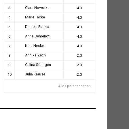
Clara Nowotka
3
4.0
Marie Tacke
4
4.0
Daniela Paczia
5
4.0
Anna Behrendt
6
4.0
Nina Necke
7
4.0
Annika Zech
8
2.0
Celina Söhngen
9
2.0
Julia Krause
10
2.0
Alle Spieler ansehen