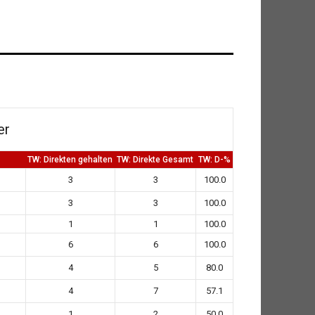
er
TW: Direkten gehalten
TW: Direkte Gesamt
TW: D-%
3
3
100.0
3
3
100.0
1
1
100.0
6
6
100.0
4
5
80.0
4
7
57.1
1
2
50.0