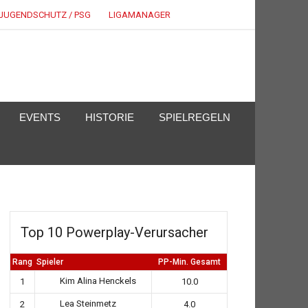
JUGENDSCHUTZ / PSG
LIGAMANAGER
EVENTS
HISTORIE
SPIELREGELN
Top 10 Powerplay-Verursacher
Rang
Spieler
PP-Min. Gesamt
Kim Alina Henckels
1
10.0
Lea Steinmetz
2
4.0