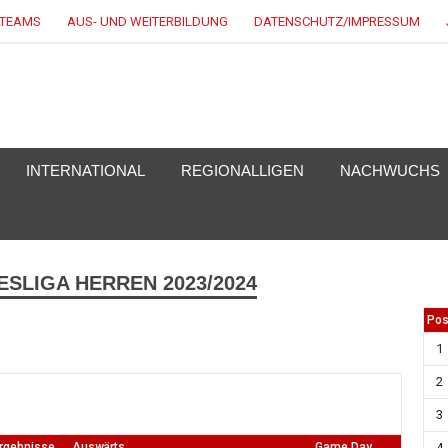
LTEAMS
AUS- UND WEITERBILDUNG
DATENSCHUTZ/IMPRESSUM
KEY.DE
INTERNATIONAL
REGIONALLIGEN
NACHWUCHS
SLIGA HERREN 2023/2024
Pos
1
2
3
4
Ergebnisse
Auswärts
Game Day