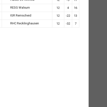
RESG Walsum
12
4
16
IGR Remscheid
12
-22
13
RHC Recklinghausen
12
-32
7