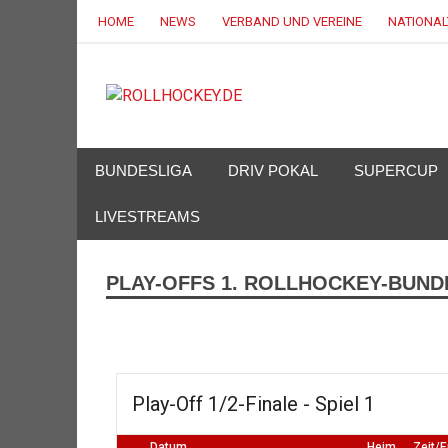
HOME
NEWS
VERBAND UND VEREINE
NATIONA
ROLLHOC
Deutscher Rollsport- und Inline Verband
BUNDESLIGA
DRIV POKAL
SUPERCUP
LIVESTREAMS
PLAY-OFFS 1. ROLLHOCKEY-BUNDE
Play-Off 1/2-Finale - Spiel 1
Datum
Heim
Zeit/