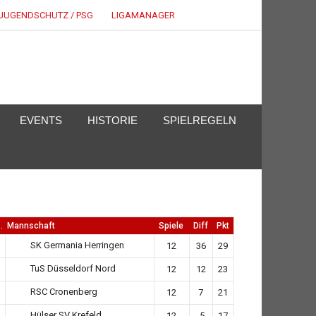
JUGENDSCHUTZ / PSG
LIGAMANAGER
EVENTS
HISTORIE
SPIELREGELN
.
Mannschaft
Spiele
Diff
Pkt
SK Germania Herringen
12
36
29
TuS Düsseldorf Nord
12
12
23
RSC Cronenberg
12
7
21
Hülser SV Krefeld
12
-5
17