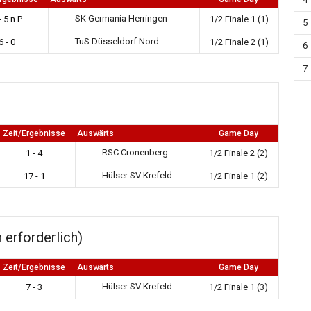
SK Germania Herringen
- 5 n.P.
1/2 Finale 1 (1)
5
TuS Düsseldorf Nord
6 - 0
1/2 Finale 2 (1)
6
7
Zeit/Ergebnisse
Auswärts
Game Day
RSC Cronenberg
1 - 4
1/2 Finale 2 (2)
Hülser SV Krefeld
17 - 1
1/2 Finale 1 (2)
n erforderlich)
Zeit/Ergebnisse
Auswärts
Game Day
Hülser SV Krefeld
7 - 3
1/2 Finale 1 (3)