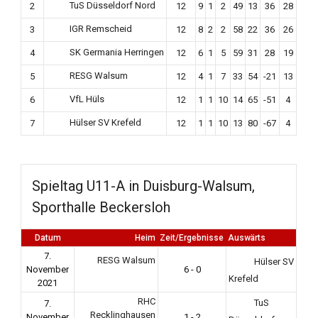
TuS Düsseldorf Nord
2
12
9
1
2
49
13
36
28
IGR Remscheid
3
12
8
2
2
58
22
36
26
SK Germania Herringen
4
12
6
1
5
59
31
28
19
RESG Walsum
5
12
4
1
7
33
54
-21
13
VfL Hüls
6
12
1
1
10
14
65
-51
4
Hülser SV Krefeld
7
12
1
1
10
13
80
-67
4
Spieltag U11-A in Duisburg-Walsum,
Sporthalle Beckersloh
Datum
Heim
Zeit/Ergebnisse
Auswärts
7.
RESG Walsum
Hülser SV
November
6 - 0
Krefeld
2021
RHC
TuS
7.
Recklinghausen
November
1 - 2