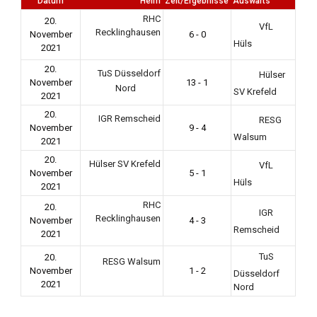
Datum
Heim
Zeit/Ergebnisse
Auswärts
RHC
20.
VfL
Recklinghausen
November
6 - 0
Hüls
2021
20.
TuS Düsseldorf
Hülser
November
13 - 1
Nord
SV Krefeld
2021
20.
IGR Remscheid
RESG
November
9 - 4
Walsum
2021
20.
Hülser SV Krefeld
VfL
November
5 - 1
Hüls
2021
RHC
20.
IGR
Recklinghausen
November
4 - 3
Remscheid
2021
TuS
20.
RESG Walsum
November
1 - 2
Düsseldorf
2021
Nord