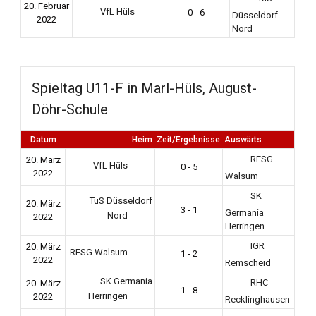
20. Februar
VfL Hüls
0 - 6
Düsseldorf
2022
Nord
Spieltag U11-F in Marl-Hüls, August-
Döhr-Schule
Datum
Heim
Zeit/Ergebnisse
Auswärts
RESG
20. März
VfL Hüls
0 - 5
2022
Walsum
SK
TuS Düsseldorf
20. März
3 - 1
Germania
Nord
2022
Herringen
IGR
20. März
RESG Walsum
1 - 2
2022
Remscheid
SK Germania
RHC
20. März
1 - 8
Herringen
2022
Recklinghausen