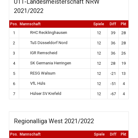
U11-Landesmeisterschaft NRW
2021/2022
Pos.
Mannschaft
Spiele
Diff
Pkt
RHC Recklinghausen
1
12
39
28
TuS Düsseldorf Nord
2
12
36
28
IGR Remscheid
3
12
36
26
SK Germania Herringen
4
12
28
19
RESG Walsum
5
12
-21
13
VfL Hüls
6
12
-51
4
Hülser SV Krefeld
7
12
-67
4
Regionalliga West 2021/2022
Pos.
Mannschaft
Spiele
Diff
Pkt