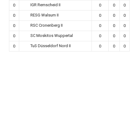
IGR Remscheid II
0
0
0
0
RESG Walsum II
0
0
0
0
RSC Cronenberg II
0
0
0
0
SC Moskitos Wuppertal
0
0
0
0
TuS Düsseldorf Nord II
0
0
0
0