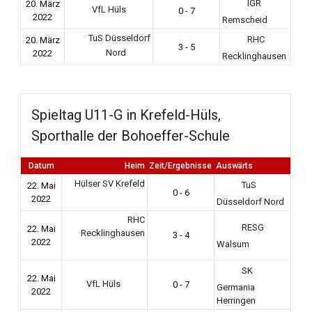
IGR
20. März
VfL Hüls
0 - 7
2022
Remscheid
TuS Düsseldorf
RHC
20. März
3 - 5
Nord
2022
Recklinghausen
Spieltag U11-G in Krefeld-Hüls,
Sporthalle der Bohoeffer-Schule
Datum
Heim
Zeit/Ergebnisse
Auswärts
Hülser SV Krefeld
TuS
22. Mai
0 - 6
2022
Düsseldorf Nord
RHC
RESG
22. Mai
Recklinghausen
3 - 4
2022
Walsum
SK
22. Mai
VfL Hüls
0 - 7
Germania
2022
Herringen