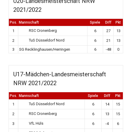
U20-Landesmeisterschaft NRW
2021/2022
Pos.
Mannschaft
Spiele
Diff
Pkt
RSC Cronenberg
1
6
27
13
TuS Düsseldorf Nord
2
6
21
13
3
SG Recklinghausen/Herringen
6
-48
0
U17-Mädchen-Landesmeisterschaft
NRW 2021/2022
Pos.
Mannschaft
Spiele
Diff
Pkt
TuS Düsseldorf Nord
1
6
14
15
RSC Cronenberg
2
6
13
15
VfL Hüls
3
6
-4
6