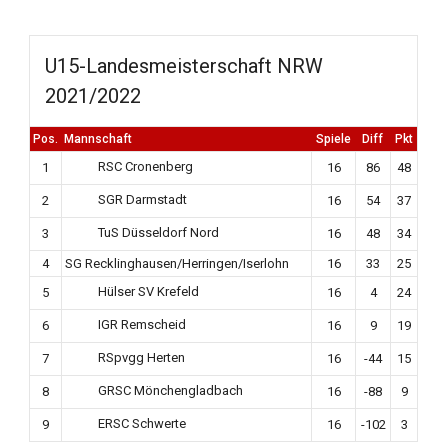
U15-Landesmeisterschaft NRW
2021/2022
Pos.
Mannschaft
Spiele
Diff
Pkt
RSC Cronenberg
1
16
86
48
SGR Darmstadt
2
16
54
37
TuS Düsseldorf Nord
3
16
48
34
4
SG Recklinghausen/Herringen/Iserlohn
16
33
25
Hülser SV Krefeld
5
16
4
24
IGR Remscheid
6
16
9
19
RSpvgg Herten
7
16
-44
15
GRSC Mönchengladbach
8
16
-88
9
ERSC Schwerte
9
16
-102
3