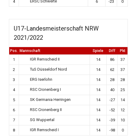
ERSC Schwerte
4
6
-23
0
U17-Landesmeisterschaft NRW
2021/2022
Pos.
Mannschaft
Spiele
Diff
Pkt
IGR Remscheid II
1
14
86
37
TuS Düsseldorf Nord
2
14
62
37
ERG Iserlohn
3
14
28
28
RSC Cronenberg I
4
14
40
25
SK Germania Herringen
5
14
-27
14
RSC Cronenberg II
6
14
-52
12
SG Wuppertal
7
14
-39
10
IGR Remscheid I
8
14
-98
0