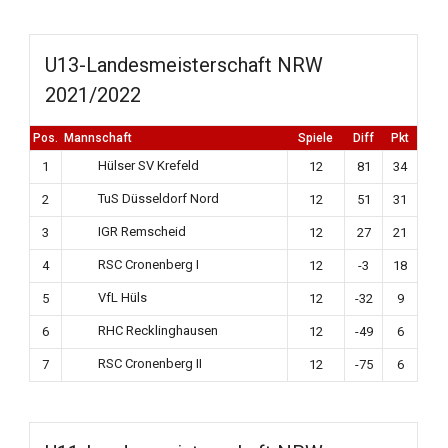
U13-Landesmeisterschaft NRW
2021/2022
Pos.
Mannschaft
Spiele
Diff
Pkt
Hülser SV Krefeld
1
12
81
34
TuS Düsseldorf Nord
2
12
51
31
IGR Remscheid
3
12
27
21
RSC Cronenberg I
4
12
-3
18
VfL Hüls
5
12
-32
9
RHC Recklinghausen
6
12
-49
6
RSC Cronenberg II
7
12
-75
6