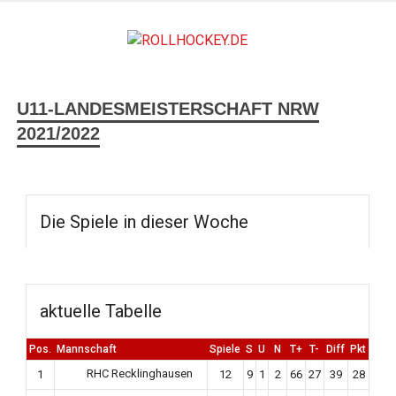
ROLLH
Deutscher Rollsport- und Inline Verband
U11-LANDESMEISTERSCHAFT NRW
2021/2022
Die Spiele in dieser Woche
aktuelle Tabelle
Pos.
Mannschaft
Spiele
S
U
N
T+
T-
Diff
Pkt
RHC Recklinghausen
1
12
9
1
2
66
27
39
28