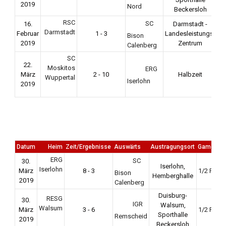
2019
Nord
Beckersloh
RSC
SC
16.
Darmstadt -
Darmstadt
Februar
1 - 3
Landesleistungs-
Bison
2019
Zentrum
Calenberg
SC
22.
Moskitos
ERG
März
2 - 10
Halbzeit
Wuppertal
Iserlohn
2019
Datum
Heim
Zeit/Ergebnisse
Auswärts
Austragungsort
Game Da
ERG
SC
30.
Iserlohn,
Iserlohn
März
8 - 3
1/2 Final
Bison
Hemberghalle
2019
Calenberg
Duisburg-
RESG
30.
IGR
Walsum,
Walsum
März
3 - 6
1/2 Final
Sporthalle
Remscheid
2019
Beckersloh