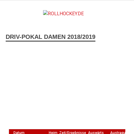
ROLLH
Deutscher Rollsport- und Inline Verband
DRIV-POKAL DAMEN 2018/2019
Datum
Heim
Zeit/Ergebnisse
Auswärts
Austragungso