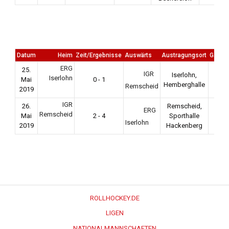
Datum
Heim
Zeit/Ergebnisse
Auswärts
Austragungsort
Game 
ERG
25.
IGR
Iserlohn,
Iserlohn
Mai
0 - 1
Fina
Hemberghalle
Remscheid
2019
IGR
26.
Remscheid,
ERG
Remscheid
Mai
2 - 4
Sporthalle
Fina
Iserlohn
2019
Hackenberg
ROLLHOCKEY.DE
LIGEN
NATIONALMANNSCHAFTEN