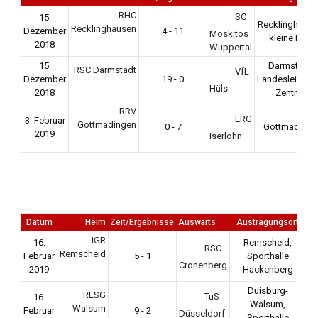
RHC
SC
15.
Recklinghause
Recklinghausen
Dezember
4 - 11
Moskitos
kleine Halle
2018
Wuppertal
15.
Darmstadt -
RSC Darmstadt
VfL
Dezember
19 - 0
Landesleistun
Hüls
2018
Zentrum
RRV
ERG
3. Februar
Gottmadingen
0 - 7
Gottmadinge
2019
Iserlohn
Datum
Heim
Zeit/Ergebnisse
Auswärts
Austragungsort
Ga
IGR
16.
Remscheid,
RSC
Remscheid
Februar
5 - 1
Sporthalle
Cronenberg
2019
Hackenberg
Duisburg-
RESG
TuS
16.
Walsum,
Walsum
Februar
9 - 2
Düsseldorf
Sporthalle