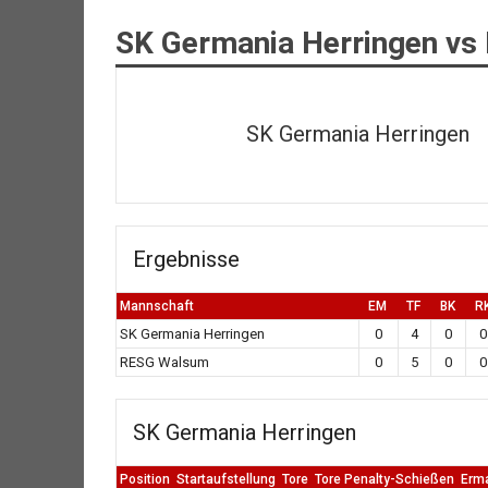
SK Germania Herringen v
SK Germania Herringen
Ergebnisse
Mannschaft
EM
TF
BK
R
SK Germania Herringen
0
4
0
0
RESG Walsum
0
5
0
0
SK Germania Herringen
Position
Startaufstellung
Tore
Tore Penalty-Schießen
Erm