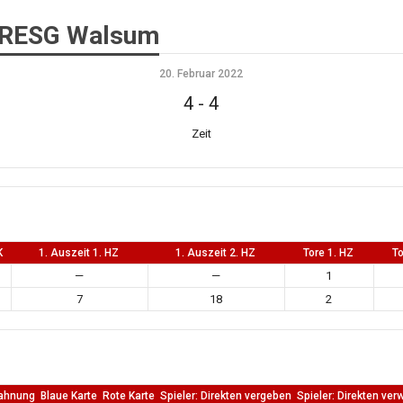
s RESG Walsum
20. Februar 2022
4
-
4
Zeit
K
1. Auszeit 1. HZ
1. Auszeit 2. HZ
Tore 1. HZ
To
—
—
1
7
18
2
ahnung
Blaue Karte
Rote Karte
Spieler: Direkten vergeben
Spieler: Direkten ver