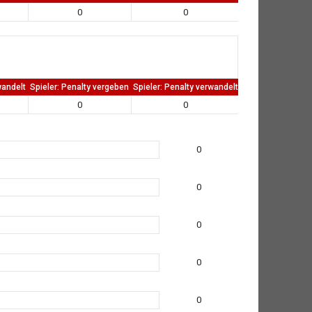
0
0
0
wandelt
Spieler: Penalty vergeben
Spieler: Penalty verwandelt
TW: Direkten kass
0
0
0
0
0
0
0
0