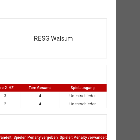
RESG Walsum
re 2. HZ
Tore Gesamt
Spielausgang
3
4
Unentschieden
2
4
Unentschieden
wandelt
Spieler: Penalty vergeben
Spieler: Penalty verwandelt
TW: Direkten kass