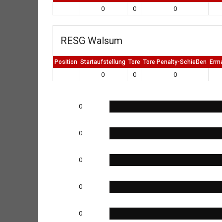
0
0
0
RESG Walsum
Position
Startaufstellung
Tore
Tore Penalty-Schießen
Erm
0
0
0
0
0
0
0
0