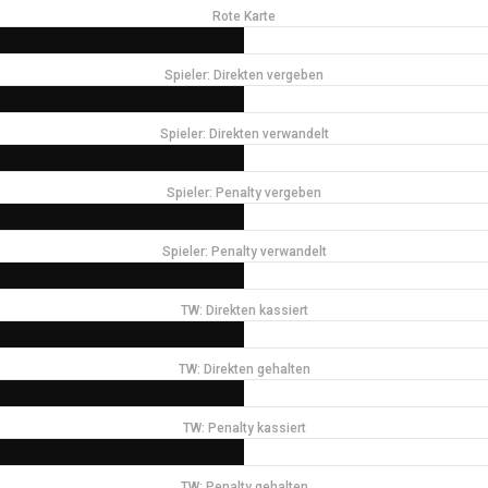
Rote Karte
Spieler: Direkten vergeben
Spieler: Direkten verwandelt
Spieler: Penalty vergeben
Spieler: Penalty verwandelt
TW: Direkten kassiert
TW: Direkten gehalten
TW: Penalty kassiert
TW: Penalty gehalten