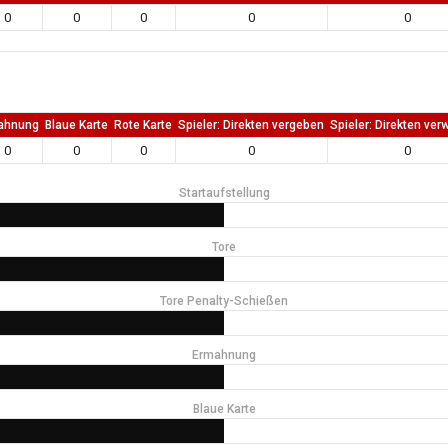
0
0
0
0
0
ahnung
Blaue Karte
Rote Karte
Spieler: Direkten vergeben
Spieler: Direkten ver
0
0
0
0
0
Startaufstellung
Tore
Tore Penalty-Schießen
Ermahnung
Blaue Karte