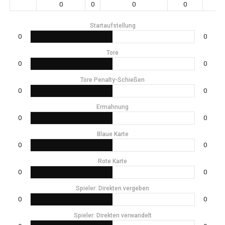
0
0
0
0
0
Startaufstellung
0
0
Tore
0
0
Tore Penalty-Schießen
0
0
Ermahnung
0
0
Blaue Karte
0
0
Rote Karte
0
0
Spieler: Direkten vergeben
0
0
Spieler: Direkten verwandelt