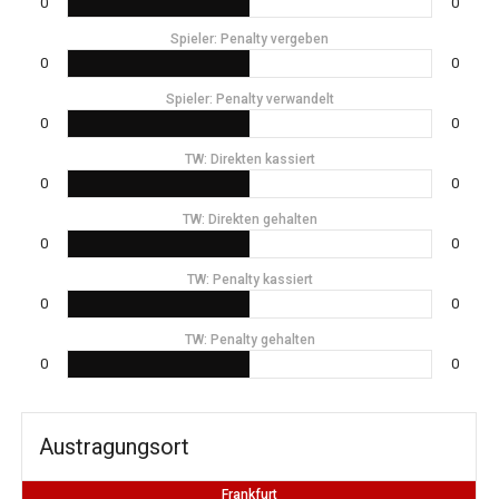
0
0
Spieler: Penalty vergeben
0
0
Spieler: Penalty verwandelt
0
0
TW: Direkten kassiert
0
0
TW: Direkten gehalten
0
0
TW: Penalty kassiert
0
0
TW: Penalty gehalten
0
0
Austragungsort
Frankfurt