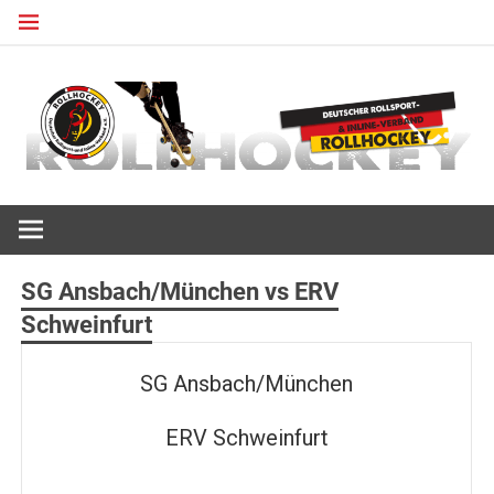
Zum
Inhalt
springen
Deutscher Rollsport- und Inline Verband
ROLLHOCKEY
SG Ansbach/München vs ERV
Schweinfurt
SG Ansbach/München
ERV Schweinfurt