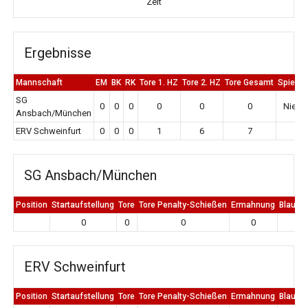
Zeit
Ergebnisse
Mannschaft
EM
BK
RK
Tore 1. HZ
Tore 2. HZ
Tore Gesamt
Spiela
SG
0
0
0
0
0
0
Niede
Ansbach/München
ERV Schweinfurt
0
0
0
1
6
7
Si
SG Ansbach/München
Position
Startaufstellung
Tore
Tore Penalty-Schießen
Ermahnung
Blaue K
0
0
0
0
0
ERV Schweinfurt
Position
Startaufstellung
Tore
Tore Penalty-Schießen
Ermahnung
Blaue K