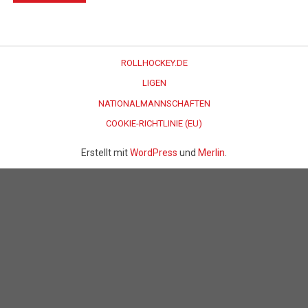
ROLLHOCKEY.DE
LIGEN
NATIONALMANNSCHAFTEN
COOKIE-RICHTLINIE (EU)
Erstellt mit
WordPress
und
Merlin
.