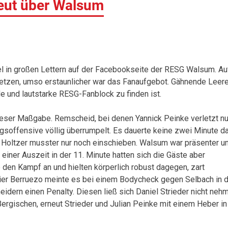
eut über Walsum
el in großen Lettern auf der Facebookseite der RESG Walsum. Au
etzen, umso erstaunlicher war das Fanaufgebot. Gähnende Leer
e und lautstarke RESG-Fanblock zu finden ist.
ieser Maßgabe. Remscheid, bei denen Yannick Peinke verletzt nu
soffensive völlig überrumpelt. Es dauerte keine zwei Minute d
n Holtzer musster nur noch einschieben. Walsum war präsenter u
einer Auszeit in der 11. Minute hatten sich die Gäste aber
e den Kampf an und hielten körperlich robust dagegen, zart
vier Berruezo meinte es bei einem Bodycheck gegen Selbach in 
idern einen Penalty. Diesen ließ sich Daniel Strieder nicht neh
Bergischen, erneut Strieder und Julian Peinke mit einem Heber in