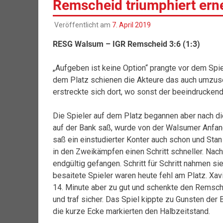
Remscheid triumphiert ern
Veröffentlicht am
7. April 2019
RESG Walsum – IGR Remscheid 3:6 (1:3)
„Aufgeben ist keine Option“ prangte vor dem Spi
dem Platz schienen die Akteure das auch umzus
erstreckte sich dort, wo sonst der beeindruckend
Die Spieler auf dem Platz begannen aber nach d
auf der Bank saß, wurde von der Walsumer Anfang
saß ein einstudierter Konter auch schon und Sta
in den Zweikämpfen einen Schritt schneller. Nach 
endgültig gefangen. Schritt für Schritt nahmen si
besaitete Spieler waren heute fehl am Platz. Xa
14. Minute aber zu gut und schenkte den Remsche
und traf sicher. Das Spiel kippte zu Gunsten der 
die kurze Ecke markierten den Halbzeitstand.