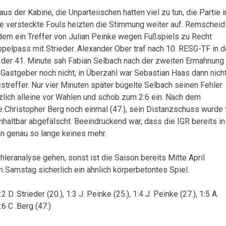
s der Kabine, die Unparteiischen hatten viel zu tun, die Partie 
che versteckte Fouls heizten die Stimmung weiter auf. Remscheid
dem ein Treffer von Julian Peinke wegen Fußspiels zu Recht
ppelpass mit Strieder. Alexander Ober traf nach 10. RESG-TF in d
n der 41. Minute sah Fabian Selbach nach der zweiten Ermahnung
e Gastgeber noch nicht, in Überzahl war Sebastian Haas dann nich
treffer. Nur vier Minuten später bügelte Selbach seinen Fehler
lich alleine vor Wahlen und schob zum 2:6 ein. Nach dem
Christopher Berg noch einmal (47.), sein Distanzschuss wurde 
altbar abgefälscht. Beeindruckend war, dass die IGR bereits in
nn genau so lange keines mehr.
ranalyse gehen, sonst ist die Saison bereits Mitte April
 Samstag sicherlich ein ähnlich körperbetontes Spiel.
:2 D. Strieder (20.), 1:3 J. Peinke (25.), 1:4 J. Peinke (27.), 1:5 A.
:6 C .Berg (47.)