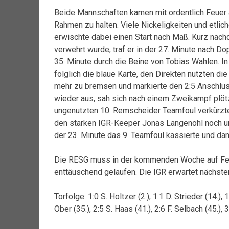
Beide Mannschaften kamen mit ordentlich Feuer au
Rahmen zu halten. Viele Nickeligkeiten und etli
erwischte dabei einen Start nach Maß. Kurz nach
verwehrt wurde, traf er in der 27. Minute nach Do
35. Minute durch die Beine von Tobias Wahlen. I
folglich die blaue Karte, den Direkten nutzten di
mehr zu bremsen und markierte den 2:5 Anschluss
wieder aus, sah sich nach einem Zweikampf plötz
ungenutzten 10. Remscheider Teamfoul verkürzte 
den starken IGR-Keeper Jonas Langenohl noch unh
der 23. Minute das 9. Teamfoul kassierte und da
Die RESG muss in der kommenden Woche auf Fehle
enttäuschend gelaufen. Die IGR erwartet nächsten
Torfolge: 1:0 S. Holtzer (2.), 1:1 D. Strieder (14.), 1
Ober (35.), 2:5 S. Haas (41.), 2:6 F. Selbach (45.), 3