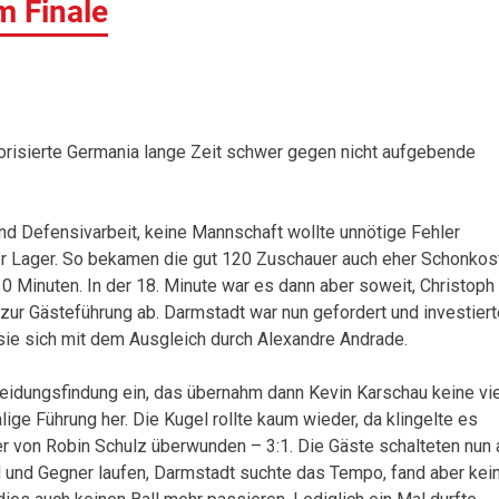
m Finale
vorisierte Germania lange Zeit schwer gegen nicht aufgebende
nd Defensivarbeit, keine Mannschaft wollte unnötige Fehler
r Lager. So bekamen die gut 120 Zuschauer auch eher Schonkos
10 Minuten. In der 18. Minute war es dann aber soweit, Christoph
zur Gästeführung ab. Darmstadt war nun gefordert und investiert
ie sich mit dem Ausgleich durch Alexandre Andrade.
heidungsfindung ein, das übernahm dann Kevin Karschau keine vi
ige Führung her. Die Kugel rollte kaum wieder, da klingelte es
 er von Robin Schulz überwunden – 3:1. Die Gäste schalteten nun 
l und Gegner laufen, Darmstadt suchte das Tempo, fand aber kei