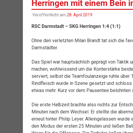
Herringen mit einem Bein i
Veröffentlicht am
28. April 2019
RSC Darmstadt – SKG Herringen 1:4 (1:1)
Ohne den verletzten Milan Brandt tat sich die fa
Darmstädter.
Das Spiel war hauptsächlich geprägt von Taktik u
machen, wohlwissend um die Konterstärke beide
serviert, selbst die Teamfoulanzeige ruhte über 
Rindfleisch wurde in Szene gesetzt und schloss 
etwas mehr. Kurz vor dem Pausentee belohnten s
Die erste Halbzeit brachte also nichts zur Entsc
Minuten nach dem Wechsel. Er stellte die abermal
erneut hinter Philip Leyer. Alleingelassen wurde
den Modus der ersten 25 Minuten und ließen Bal