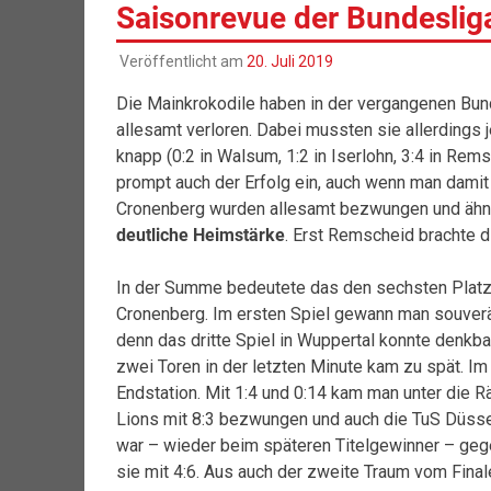
Saisonrevue der Bundeslig
Veröffentlicht am
20. Juli 2019
Die Mainkrokodile haben in der vergangenen Bun
allesamt verloren. Dabei mussten sie allerdings
knapp (0:2 in Walsum, 1:2 in Iserlohn, 3:4 in Rems
prompt auch der Erfolg ein, auch wenn man damit
Cronenberg wurden allesamt bezwungen und ähnl
deutliche Heimstärke
. Erst Remscheid brachte d
In der Summe bedeutete das den sechsten Platz
Cronenberg. Im ersten Spiel gewann man souverä
denn das dritte Spiel in Wuppertal konnte denkb
zwei Toren in der letzten Minute kam zu spät. I
Endstation. Mit 1:4 und 0:14 kam man unter die 
Lions mit 8:3 bezwungen und auch die TuS Düssel
war – wieder beim späteren Titelgewinner – ge
sie mit 4:6. Aus auch der zweite Traum vom Final