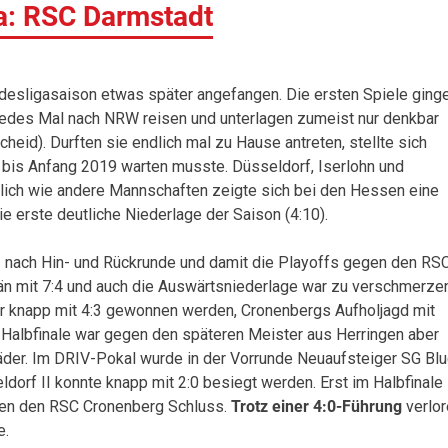
a: RSC Darmstadt
desligasaison etwas später angefangen. Die ersten Spiele ging
 jedes Mal nach NRW reisen und unterlagen zumeist nur denkbar
cheid). Durften sie endlich mal zu Hause antreten, stellte sich
 bis Anfang 2019 warten musste. Düsseldorf, Iserlohn und
ich wie andere Mannschaften zeigte sich bei den Hessen eine
ie erste deutliche Niederlage der Saison (4:10).
 nach Hin- und Rückrunde und damit die Playoffs gegen den RS
n mit 7:4 und auch die Auswärtsniederlage war zu verschmerzen
ar knapp mit 4:3 gewonnen werden, Cronenbergs Aufholjagd mit
m Halbfinale war gegen den späteren Meister aus Herringen aber
Räder. Im DRIV-Pokal wurde in der Vorrunde Neuaufsteiger SG Bl
dorf II konnte knapp mit 2:0 besiegt werden. Erst im Halbfinale
gen den RSC Cronenberg Schluss.
Trotz einer 4:0-Führung
verlor
e.