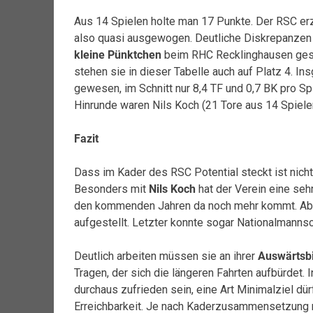
Aus 14 Spielen holte man 17 Punkte. Der RSC erz
also quasi ausgewogen. Deutliche Diskrepanzen 
kleine Pünktchen
beim RHC Recklinghausen gesam
stehen sie in dieser Tabelle auch auf Platz 4. In
gewesen, im Schnitt nur 8,4 TF und 0,7 BK pro Spi
Hinrunde waren Nils Koch (21 Tore aus 14 Spiele
Fazit
Dass im Kader des RSC Potential steckt ist nic
Besonders mit
Nils Koch
hat der Verein eine sehr
den kommenden Jahren da noch mehr kommt. Aber
aufgestellt. Letzter konnte sogar Nationalmann
Deutlich arbeiten müssen sie an ihrer
Auswärtsb
Tragen, der sich die längeren Fahrten aufbürdet.
durchaus zufrieden sein, eine Art Minimalziel dürf
Erreichbarkeit. Je nach Kaderzusammensetzung nä