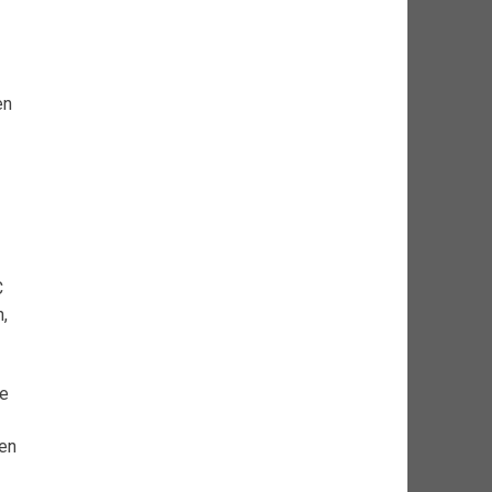
en
C
,
ue
en