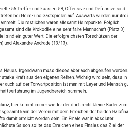
ielte 55 Treffer und kassiert 58, Offensive und Defensive sind
treten bei Heim- und Gastspielen auf. Auswärts wurden
nur drei
melt. Die restlichen waren allesamt Heimpunkte. Folglich
sgesamt sind die Krokodile eine sehr faire Mannschaft (Platz 3)
el sind ein guter Wert. Die erfolgreichsten Torschützen der
n) und Alexandre Andrade (13/13).
hts Neues. Irgendwann muss dieses aber auch abgerufen werden.
 starke Kraft aus den eigenen Reihen. Wichtig wird sein, dass in
 auch auf der Torwartposition ist man mit Leyer und Mensah g
schaftserfahrung im Jugendbereich sammeln.
ilanz
, hier kommt immer wieder der doch recht kleine Kader zum
 Insgesamt kann der Verein mit dem Erreichen der beiden Halbfina
te damit erreicht worden sein. Ein Finale war in absoluter
chste Saison sollte das Erreichen eines Finales das Ziel der