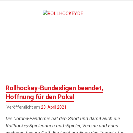
Zum
Inhalt
ROLLHO
springen
Deutscher Rollsport- und Inline Verband
Rollhockey-Bundesligen beendet,
Hoffnung für den Pokal
Veröffentlicht am
23. April 2021
Die Corona-Pandemie hat den Sport und damit auch die
Rollhockey-Spielerinnen und -Spieler, Vereine und Fans
weiterhin fest im Griff. Ein Licht am Ende des Tunnels, für