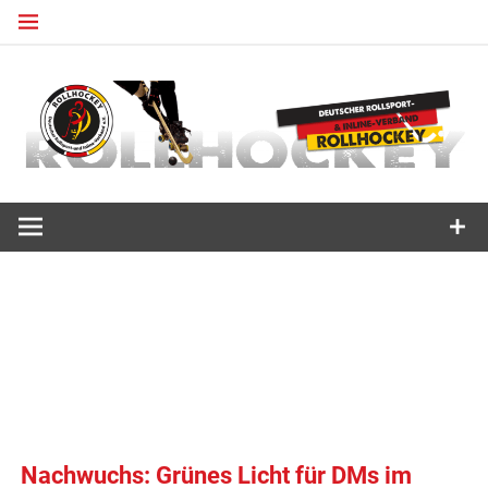
Zum
Inhalt
springen
Deutscher Rollsport- und Inline Verband
ROLLHOCKEY
Nachwuchs: Grünes Licht für DMs im