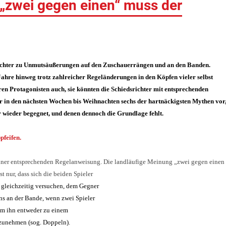
 „zwei gegen einen“ muss der
ichter zu Unmutsäußerungen auf den Zuschauerrängen und an den Banden.
Jahre hinweg trotz zahlreicher Regeländerungen in den Köpfen vieler selbst
en Protagonisten auch, sie könnten die Schiedsrichter mit entsprechenden
wir in den nächsten Wochen bis Weihnachten sechs der hartnäckigsten Mythen vor
wieder begegnet, und denen dennoch die Grundlage fehlt.
pfeifen.
n einer entsprechenden Regelanweisung. Die landläufige M
einung „zwei gegen einen 
st nur, dass sich die beiden Spieler
 gleichzeitig versuchen, dem Gegner
ns an der Bande, wenn zwei Spieler
um ihn entweder zu einem
bzunehmen (sog. Doppeln).