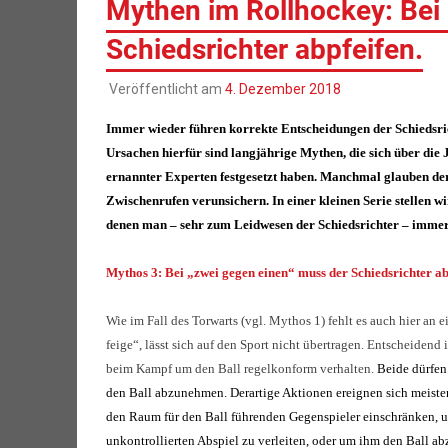
Mythen im Rollhockey: Bei
Schiedsrichter abpfeifen.
Veröffentlicht am
4. Dezember 2018
Immer wieder führen korrekte Entscheidungen der Schiedsr
Ursachen hierfür sind langjährige Mythen, die sich über die 
ernannter Experten festgesetzt haben. Manchmal glauben der
Zwischenrufen verunsichern. In einer kleinen Serie stellen 
denen man – sehr zum Leidwesen der Schiedsrichter – immer 
Mythos 3: Bei „zwei gegen einen“ muss der Schiedsrichter ab
Wie im Fall des Torwarts (vgl. Mythos 1) fehlt es auch hier a
feige“, lässt sich auf den Sport nicht übertragen. Entscheidend i
beim Kampf um den Ball regelkonform verhalten.
Beide d
ürfen
den Ball abzunehmen. Derartige Aktionen ereigne
n sich meiste
den Raum für den Ball führenden Gegenspieler einschränken, 
unkontrollierten Abspiel zu verleiten, oder um ihm den Ball a