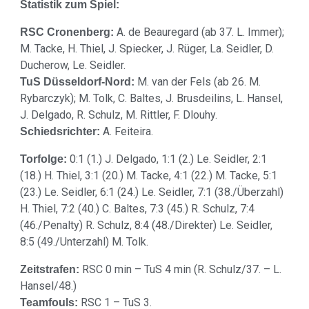
Statistik zum Spiel:
A. de Beauregard (ab 37. L. Immer);
RSC Cronenberg:
M. Tacke, H. Thiel, J. Spiecker, J. Rüger, La. Seidler, D.
Ducherow, Le. Seidler.
M. van der Fels (ab 26. M.
TuS Düsseldorf-Nord:
Rybarczyk); M. Tolk, C. Baltes, J. Brusdeilins, L. Hansel,
J. Delgado, R. Schulz, M. Rittler, F. Dlouhy.
A. Feiteira.
Schiedsrichter:
0:1 (1.) J. Delgado, 1:1 (2.) Le. Seidler, 2:1
Torfolge:
(18.) H. Thiel, 3:1 (20.) M. Tacke, 4:1 (22.) M. Tacke, 5:1
(23.) Le. Seidler, 6:1 (24.) Le. Seidler, 7:1 (38./Überzahl)
H. Thiel, 7:2 (40.) C. Baltes, 7:3 (45.) R. Schulz, 7:4
(46./Penalty) R. Schulz, 8:4 (48./Direkter) Le. Seidler,
8:5 (49./Unterzahl) M. Tolk.
RSC 0 min – TuS 4 min (R. Schulz/37. – L.
Zeitstrafen:
Hansel/48.)
RSC 1 – TuS 3.
Teamfouls: