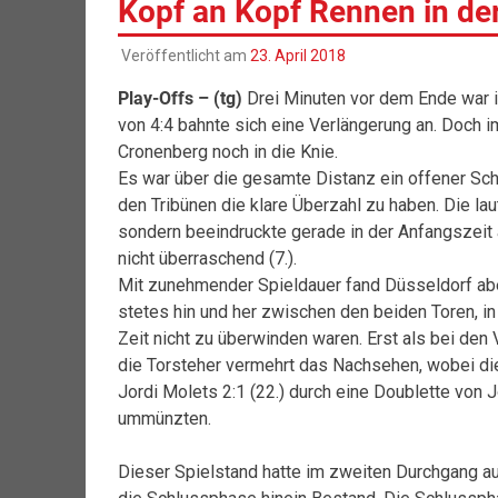
Kopf an Kopf Rennen in der
Veröffentlicht am
23. April 2018
Play-Offs – (tg)
Drei Minuten vor dem Ende war in
von 4:4 bahnte sich eine Verlängerung an. Doch 
Cronenberg noch in die Knie.
Es war über die gesamte Distanz ein offener Schl
den Tribünen die klare Überzahl zu haben. Die lau
sondern beeindruckte gerade in der Anfangszeit 
nicht überraschend (7.).
Mit zunehmender Spieldauer fand Düsseldorf abe
stetes hin und her zwischen den beiden Toren, i
Zeit nicht zu überwinden waren. Erst als bei den 
die Torsteher vermehrt das Nachsehen, wobei die
Jordi Molets 2:1 (22.) durch eine Doublette von J
ummünzten.
Dieser Spielstand hatte im zweiten Durchgang auf