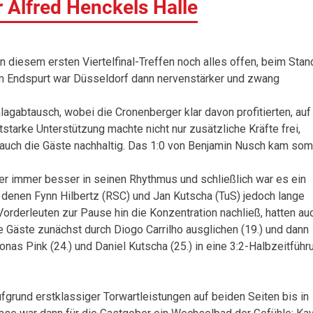
 Alfred Henckels Halle
 diesem ersten Viertelfinal-Treffen noch alles offen, beim Stan
im Endspurt war Düsseldorf dann nervenstärker und zwang
agabtausch, wobei die Cronenberger klar davon profitierten, auf
tstarke Unterstützung machte nicht nur zusätzliche Kräfte frei,
auch die Gäste nachhaltig. Das 1:0 von Benjamin Nusch kam som
r immer besser in seinen Rhythmus und schließlich war es ein
n denen Fynn Hilbertz (RSC) und Jan Kutscha (TuS) jedoch lange
Vorderleuten zur Pause hin die Konzentration nachließ, hatten au
 Gäste zunächst durch Diogo Carrilho ausglichen (19.) und dann
onas Pink (24.) und Daniel Kutscha (25.) in eine 3:2-Halbzeitführ
grund erstklassiger Torwartleistungen auf beiden Seiten bis in