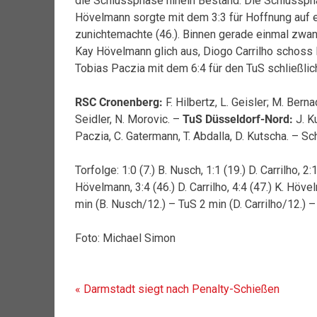
die Schlussphase hinein Bestand. Die Schlussph
Hövelmann sorgte mit dem 3:3 für Hoffnung auf 
zunichtemachte (46.). Binnen gerade einmal zwan
Kay Hövelmann glich aus, Diogo Carrilho schoss 
Tobias Paczia mit dem 6:4 für den TuS schließlic
RSC Cronenberg:
F. Hilbertz, L. Geisler; M. Berna
Seidler, N. Morovic. –
TuS Düsseldorf-Nord:
J. Ku
Paczia, C. Gatermann, T. Abdalla, D. Kutscha. – Sch
Torfolge: 1:0 (7.) B. Nusch, 1:1 (19.) D. Carrilho, 2:1
Hövelmann, 3:4 (46.) D. Carrilho, 4:4 (47.) K. Hövel
min (B. Nusch/12.) – TuS 2 min (D. Carrilho/12.)
Foto: Michael Simon
Beitragsnavigation
« Darmstadt siegt nach Penalty-Schießen