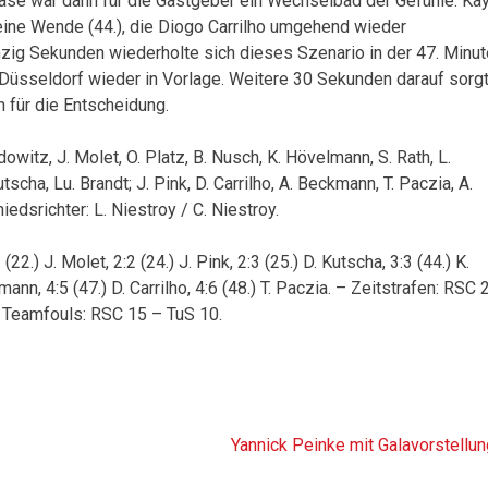
ase war dann für die Gastgeber ein Wechselbad der Gefühle: Ka
eine Wende (44.), die Diogo Carrilho umgehend wieder
zig Sekunden wiederholte sich dieses Szenario in der 47. Minut
Düsseldorf wieder in Vorlage. Weitere 30 Sekunden darauf sorg
h für die Entscheidung.
dowitz, J. Molet, O. Platz, B. Nusch, K. Hövelmann, S. Rath, L.
tscha, Lu. Brandt; J. Pink, D. Carrilho, A. Beckmann, T. Paczia, A.
iedsrichter: L. Niestroy / C. Niestroy.
 (22.) J. Molet, 2:2 (24.) J. Pink, 2:3 (25.) D. Kutscha, 3:3 (44.) K.
mann, 4:5 (47.) D. Carrilho, 4:6 (48.) T. Paczia. – Zeitstrafen: RSC 
 – Teamfouls: RSC 15 – TuS 10.
Yannick Peinke mit Galavorstellun