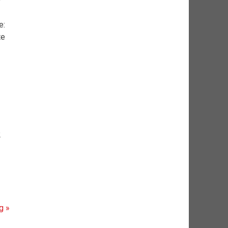
y
e:
te
2
g »