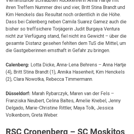
Viertelstunde schraubten Rückkehrerin Anna Hartje mit
ihren Treffern Nummer drei und vier, Britt Stina Brandt und
Kim Henckels das Resultat noch ordentlich in die Höhe.
Dass bei Calenberg neben Camila Suarez Gamez auch die
bisher so treffsichere Torjägerin Judit Burgaya Ventura
nicht zur Verfügung stand, fiel nicht ins Gewicht – über die
gesamte Distanz gesehen fehlten dem TuS die Mittel, um
die Gastgeberinnen ernsthaft in Gefahr zu bringen.
Calenberg:
Lotta Dicke, Anna-Lena Behrens – Anna Hartje
(4), Britt Stina Brandt (1), Annika Hasenheit, Kim Henckels
(2), Clara Nowotka, Rebecca Timmermann.
Düsseldorf:
Marah Rybarczyk, Maren van der Fels –
Franziska Neubert, Celina Baltes, Amelie Knebel, Jenny
Delgado, Marie-Christine Rittler, Maya Tolk, Jessica
Volkenborn, Greta Weber.
RSC Cronenberg – SC Moskitos