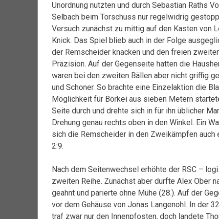
Unordnung nutzten und durch Sebastian Raths Voll
Selbach beim Torschuss nur regelwidrig gestoppt 
Versuch zunächst zu mittig auf den Kasten von L
Knick. Das Spiel blieb auch in der Folge ausgeg
der Remscheider knacken und den freien zweiten
Präzision. Auf der Gegenseite hatten die Hausher
waren bei den zweiten Bällen aber nicht griffig
und Schoner. So brachte eine Einzelaktion die Bl
Möglichkeit für Börkei aus sieben Metern startete
Seite durch und drehte sich in für ihn üblicher 
Drehung genau rechts oben in den Winkel. Ein Wa
sich die Remscheider in den Zweikämpfen auch e
2:9.
Nach dem Seitenwechsel erhöhte der RSC – logis
zweiten Reihe. Zunächst aber durfte Alex Ober na
geahnt und parierte ohne Mühe (28.). Auf der Geg
vor dem Gehäuse von Jonas Langenohl. In der 32.
traf zwar nur den Innenpfosten, doch landete Th