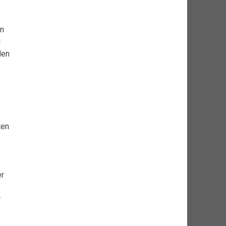
en
d
den
ten
er
r