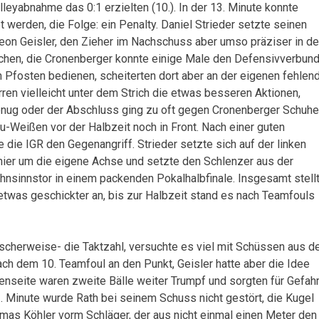
eyabnahme das 0:1 erzielten (10.). In der 13. Minute konnte
werden, die Folge: ein Penalty. Daniel Strieder setzte seinen
eon Geisler, den Zieher im Nachschuss aber umso präziser in d
lichen, die Cronenberger konnte einige Male den Defensivverbun
 Pfosten bedienen, scheiterten dort aber an der eigenen fehlen
ren vielleicht unter dem Strich die etwas besseren Aktionen,
 genug oder der Abschluss ging zu oft gegen Cronenberger Schuhe
au-Weißen vor der Halbzeit noch in Front. Nach einer guten
 die IGR den Gegenangriff. Strieder setzte sich auf der linken
Manier um die eigene Achse und setzte den Schlenzer aus der
hnsinnstor in einem packenden Pokalhalbfinale. Insgesamt stell
twas geschickter an, bis zur Halbzeit stand es nach Teamfouls
cherweise- die Taktzahl, versuchte es viel mit Schüssen aus d
ch dem 10. Teamfoul an den Punkt, Geisler hatte aber die Idee
enseite waren zweite Bälle weiter Trumpf und sorgten für Gefah
 Minute wurde Rath bei seinem Schuss nicht gestört, die Kugel
omas Köhler vorm Schläger, der aus nicht einmal einen Meter den