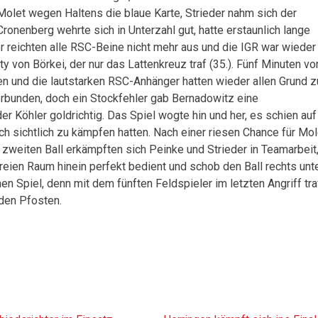
 Molet wegen Haltens die blaue Karte, Strieder nahm sich der
ronenberg wehrte sich in Unterzahl gut, hatte erstaunlich lange
reichten alle RSC-Beine nicht mehr aus und die IGR war wieder 
 von Börkei, der nur das Lattenkreuz traf (35.). Fünf Minuten vo
n und die lautstarken RSC-Anhänger hatten wieder allen Grund z
terbunden, doch ein Stockfehler gab Bernadowitz eine
r Köhler goldrichtig. Das Spiel wogte hin und her, es schien auf
h sichtlich zu kämpfen hatten. Nach einer riesen Chance für Mol
 zweiten Ball erkämpften sich Peinke und Strieder in Teamarbeit
reien Raum hinein perfekt bedient und schob den Ball rechts unt
en Spiel, denn mit dem fünften Feldspieler im letzten Angriff tra
den Pfosten.