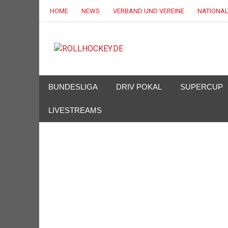
HOME
NEWS
VERBAND UND VEREINE
NATIONA
ROLLHOC
Deutscher Rollsport- und Inline Verband
BUNDESLIGA
DRIV POKAL
SUPERCUP
LIVESTREAMS