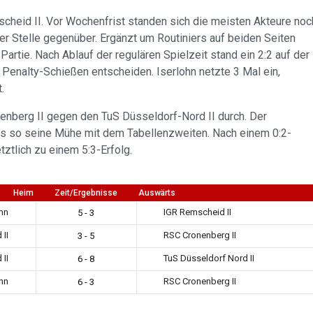
scheid II. Vor Wochenfrist standen sich die meisten Akteure noc
r Stelle gegenüber. Ergänzt um Routiniers auf beiden Seiten
rtie. Nach Ablauf der regulären Spielzeit stand ein 2:2 auf der
Penalty-Schießen entscheiden. Iserlohn netzte 3 Mal ein,
.
enberg II gegen den TuS Düsseldorf-Nord II durch. Der
aus so seine Mühe mit dem Tabellenzweiten. Nach einem 0:2-
ztlich zu einem 5:3-Erfolg.
Heim
Zeit/Ergebnisse
Auswärts
ohn
IGR Remscheid II
5 - 3
 II
RSC Cronenberg II
3 - 5
 II
TuS Düsseldorf Nord II
6 - 8
ohn
RSC Cronenberg II
6 - 3