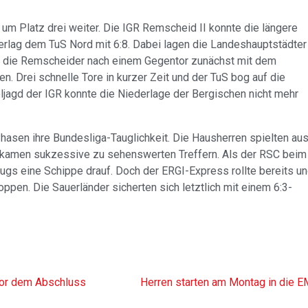
um Platz drei weiter. Die IGR Remscheid II konnte die längere
terlag dem TuS Nord mit 6:8. Dabei lagen die Landeshauptstädter
als die Remscheider nach einem Gegentor zunächst mit dem
n. Drei schnelle Tore in kurzer Zeit und der TuS bog auf die
oljagd der IGR konnte die Niederlage der Bergischen nicht mehr
hasen ihre Bundesliga-Tauglichkeit. Die Hausherren spielten au
d kamen sukzessive zu sehenswerten Treffern. Als der RSC beim
flugs eine Schippe drauf. Doch der ERGI-Express rollte bereits u
toppen. Die Sauerländer sicherten sich letztlich mit einem 6:3-
vor dem Abschluss
Herren starten am Montag in die E