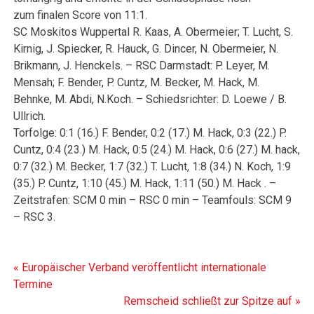
zum finalen Score von 11:1.
SC Moskitos Wuppertal R. Kaas, A. Obermeier; T. Lucht, S.
Kirnig, J. Spiecker, R. Hauck, G. Dincer, N. Obermeier, N.
Brikmann, J. Henckels. – RSC Darmstadt: P. Leyer, M.
Mensah; F. Bender, P. Cuntz, M. Becker, M. Hack, M.
Behnke, M. Abdi, N.Koch. – Schiedsrichter: D. Loewe / B.
Ullrich.
Torfolge: 0:1 (16.) F. Bender, 0:2 (17.) M. Hack, 0:3 (22.) P.
Cuntz, 0:4 (23.) M. Hack, 0:5 (24.) M. Hack, 0:6 (27.) M. hack,
0:7 (32.) M. Becker, 1:7 (32.) T. Lucht, 1:8 (34.) N. Koch, 1:9
(35.) P. Cuntz, 1:10 (45.) M. Hack, 1:11 (50.) M. Hack . –
Zeitstrafen: SCM 0 min – RSC 0 min – Teamfouls: SCM 9
– RSC 3.
Beitragsnavigation
« Europäischer Verband veröffentlicht internationale
Termine
Remscheid schließt zur Spitze auf »