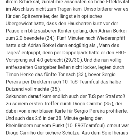
ihrem Schicksal, zumal ihre ansonsten so hohe Effektivität
im Abschluss nicht zum Tragen kam. Umso bitterer war es
für den Spitzenreiter, der längst ein optisches
Übergewicht hatte, dass den Hausherren kurz vor der
Pause ein blitzsauberer Konter gelang, den Adrian Börkei
zum 2:0 beendete (24.). Fünf Minuten nach Wiederanpfiff
hatte sich Adrian Börkei dann endgültig als „Mann des
Tages“ entpuppt, denn per Doppelpack hatte er den ERG-
Vorsprung auf 4:0 gebracht (29./30.). Und die nun völlig
entfesselten Gastgeber ließen nicht locker, legten durch
Timon Henke das fünfte Tor nach (33.), bevor Sergio
Pereira per Direktem nach 10. TuS-Teamfoul das halbe
Dutzend voll machte (35.).
Sekunden darauf kam endlich auch der TuS per Strafstoß
zu seinem ersten Treffer durch Diogo Carrilho (35.), der
dabei von einer blauen Karte für Sergio Pereira profitierte.
Und auch das 2:6 in der 38. Minute gelang den
Rheinländern nur vom Punkt (10. ERGTeamfoul), erneut war
Diogo Carrilho der sichere Schütze. Aus dem Spiel heraus