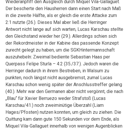
Wiederanpfiff den Ausgleich durch Miquel Vila-Gallaguet.
Der bescherte den Hausherren dann einen Start nach Maß
in die zweite Hälfte, als er gleich die erste Attacke zum
2:1 nutzte (26.). Dieses Mal aber ließ die Herringer
Antwort nicht lange auf sich warten, Lucas Karschau stellte
den Gleichstand wieder her (29.). Allerdings schien sich
der Rekordmeister in der Kabine das passende Konzept
zurecht gelegt zu haben, um die SGKHintermannschaft
auszuhebeln: Zweimal bediente Sebastian Haas per
Querpass Felipe Sturla – 4:2 (35./37.). Jedoch waren die
Herringer dadurch in ihrem Bestreben, in Walsum zu
punkten, noch längst nicht ausgebremst, zumal Lucas
Karschau schon wenig später der Anschlusstreffer gelang
(40.). Mehr war den Germanen aber nicht vergönnt, die nach
„Blau“ für Xavier Berruezo weder Strafstoß (Lucas
Karschau/41.) noch zweiminütige Überzahl (Liam
Hages/Pfosten) nutzen konnten, um gleich zu ziehen. Die
Quittung kam dann gute 150 Sekunden vor dem Ende, als
Miquel Vila-Gallaguet innerhalb von wenigen Augenblicken