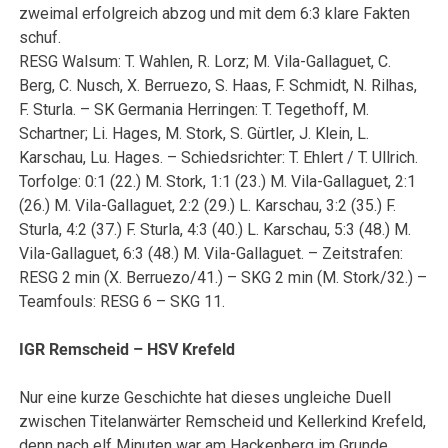
zweimal erfolgreich abzog und mit dem 6:3 klare Fakten
schuf.
RESG Walsum: T. Wahlen, R. Lorz; M. Vila-Gallaguet, C.
Berg, C. Nusch, X. Berruezo, S. Haas, F. Schmidt, N. Rilhas,
F. Sturla. – SK Germania Herringen: T. Tegethoff, M.
Schartner; Li. Hages, M. Stork, S. Gürtler, J. Klein, L.
Karschau, Lu. Hages. – Schiedsrichter: T. Ehlert / T. Ullrich.
Torfolge: 0:1 (22.) M. Stork, 1:1 (23.) M. Vila-Gallaguet, 2:1
(26.) M. Vila-Gallaguet, 2:2 (29.) L. Karschau, 3:2 (35.) F.
Sturla, 4:2 (37.) F. Sturla, 4:3 (40.) L. Karschau, 5:3 (48.) M.
Vila-Gallaguet, 6:3 (48.) M. Vila-Gallaguet. – Zeitstrafen:
RESG 2 min (X. Berruezo/41.) – SKG 2 min (M. Stork/32.) –
Teamfouls: RESG 6 – SKG 11.
IGR Remscheid – HSV Krefeld
Nur eine kurze Geschichte hat dieses ungleiche Duell
zwischen Titelanwärter Remscheid und Kellerkind Krefeld,
denn nach elf Minuten war am Hackenberg im Grunde