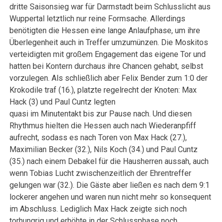
dritte Saisonsieg war für Darmstadt beim Schlusslicht aus
Wuppertal letztlich nur reine Formsache. Allerdings
benötigten die Hessen eine lange Anlaufphase, um ihre
Überlegenheit auch in Treffer umzumünzen. Die Moskitos
verteidigten mit großem Engagement das eigene Tor und
hatten bei Kontern durchaus ihre Chancen gehabt, selbst
vorzulegen. Als schließlich aber Felix Bender zum 1:0 der
Krokodile traf (16.), platzte regelrecht der Knoten: Max
Hack (3) und Paul Cuntz legten
quasi im Minutentakt bis zur Pause nach. Und diesen
Rhythmus hielten die Hessen auch nach Wiederanpfiff
aufrecht, sodass es nach Toren von Max Hack (27.),
Maximilian Becker (32.), Nils Koch (34.) und Paul Cuntz
(35.) nach einem Debakel für die Hausherren aussah, auch
wenn Tobias Lucht zwischenzeitlich der Ehrentreffer
gelungen war (32.). Die Gäste aber ließen es nach dem 9:1
lockerer angehen und waren nun nicht mehr so konsequent
im Abschluss. Lediglich Max Hack zeigte sich noch
torhungrig und erhöhte in der Schlussphase noch