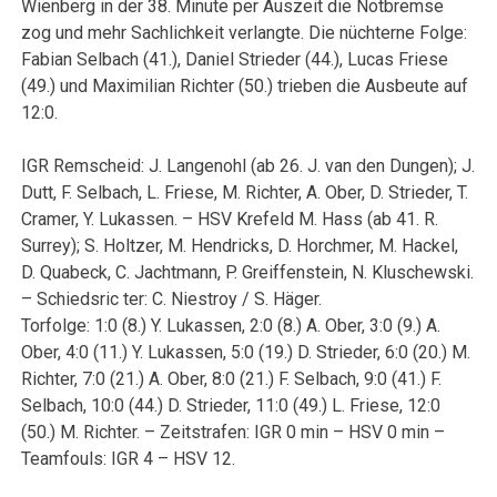
Wienberg in der 38. Minute per Auszeit die Notbremse
zog und mehr Sachlichkeit verlangte. Die nüchterne Folge:
Fabian Selbach (41.), Daniel Strieder (44.), Lucas Friese
(49.) und Maximilian Richter (50.) trieben die Ausbeute auf
12:0.
IGR Remscheid: J. Langenohl (ab 26. J. van den Dungen); J.
Dutt, F. Selbach, L. Friese, M. Richter, A. Ober, D. Strieder, T.
Cramer, Y. Lukassen. – HSV Krefeld M. Hass (ab 41. R.
Surrey); S. Holtzer, M. Hendricks, D. Horchmer, M. Hackel,
D. Quabeck, C. Jachtmann, P. Greiffenstein, N. Kluschewski.
– Schiedsric ter: C. Niestroy / S. Häger.
Torfolge: 1:0 (8.) Y. Lukassen, 2:0 (8.) A. Ober, 3:0 (9.) A.
Ober, 4:0 (11.) Y. Lukassen, 5:0 (19.) D. Strieder, 6:0 (20.) M.
Richter, 7:0 (21.) A. Ober, 8:0 (21.) F. Selbach, 9:0 (41.) F.
Selbach, 10:0 (44.) D. Strieder, 11:0 (49.) L. Friese, 12:0
(50.) M. Richter. – Zeitstrafen: IGR 0 min – HSV 0 min –
Teamfouls: IGR 4 – HSV 12.