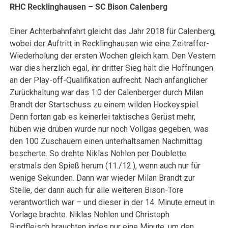
RHC Recklinghausen – SC Bison Calenberg
Einer Achterbahnfahrt gleicht das Jahr 2018 für Calenberg,
wobei der Auftritt in Recklinghausen wie eine Zeitraffer-
Wiederholung der ersten Wochen gleich kam. Den Vestern
war dies herzlich egal, ihr dritter Sieg hält die Hoffnungen
an der Play-off-Qualifikation aufrecht. Nach anfänglicher
Zurückhaltung war das 1:0 der Calenberger durch Milan
Brandt der Startschuss zu einem wilden Hockeyspiel.
Denn fortan gab es keinerlei taktisches Gerüst mehr,
hüben wie drüben wurde nur noch Vollgas gegeben, was
den 100 Zuschauern einen unterhaltsamen Nachmittag
bescherte. So drehte Niklas Nohlen per Doublette
erstmals den Spieß herum (11./12.), wenn auch nur für
wenige Sekunden. Dann war wieder Milan Brandt zur
Stelle, der dann auch für alle weiteren Bison-Tore
verantwortlich war – und dieser in der 14. Minute erneut in
Vorlage brachte. Niklas Nohlen und Christoph
Rindfleisch brauchten indes nur eine Minute, um den