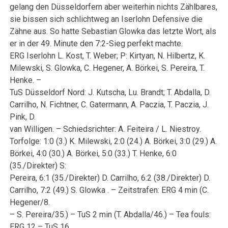
gelang den Düsseldorfern aber weiterhin nichts Zählbares,
sie bissen sich schlichtweg an Iserlohn Defensive die
Zähne aus. So hatte Sebastian Glowka das letzte Wort, als
er in der 49. Minute den 7:2-Sieg perfekt machte.
ERG Iserlohn L. Kost, T. Weber; P: Kirtyan, N. Hilbertz, K.
Milewski, S. Glowka, C. Hegener, A. Börkei, S. Pereira, T.
Henke. –
TuS Düsseldorf Nord: J. Kutscha, Lu. Brandt; T. Abdalla, D.
Carrilho, N. Fichtner, C. Gatermann, A. Paczia, T. Paczia, J.
Pink, D.
van Willigen. – Schiedsrichter: A. Feiteira / L. Niestroy.
Torfolge: 1:0 (3.) K. Milewski, 2:0 (24.) A. Börkei, 3:0 (29.) A.
Börkei, 4:0 (30.) A. Börkei, 5:0 (33.) T. Henke, 6:0
(35./Direkter) S:
Pereira, 6:1 (35./Direkter) D. Carrilho, 6:2 (38./Direkter) D.
Carrilho, 7:2 (49.) S. Glowka . – Zeitstrafen: ERG 4 min (C.
Hegener/8.
– S. Pereira/35.) – TuS 2 min (T. Abdalla/46.) – Tea fouls:
ERG 12 – TuS 16.