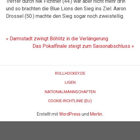
Treffer durch Nik Fichtner (44.) war aber nicht mehr drin
und so brachten die Blue Lions den Sieg ins Ziel. Aaron
Drossel (50.) machte den Sieg sogar noch zweistellig.
Beitragsnavigation
« Darmstadt zwingt Böhlitz in die Verlängerung
Das Pokalfinale steigt zum Saisonabschluss »
ROLLHOCKEY.DE
LIGEN
NATIONALMANNSCHAFTEN
COOKIE-RICHTLINIE (EU)
Erstellt mit
WordPress
und
Merlin
.