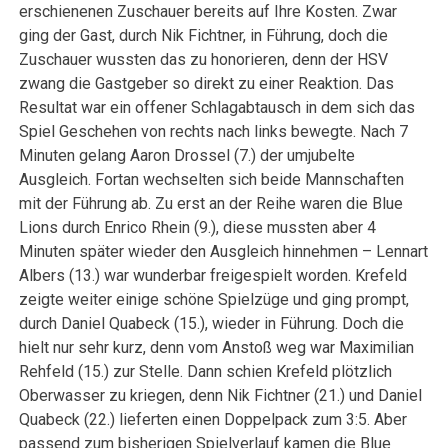
erschienenen Zuschauer bereits auf Ihre Kosten. Zwar
ging der Gast, durch Nik Fichtner, in Führung, doch die
Zuschauer wussten das zu honorieren, denn der HSV
zwang die Gastgeber so direkt zu einer Reaktion. Das
Resultat war ein offener Schlagabtausch in dem sich das
Spiel Geschehen von rechts nach links bewegte. Nach 7
Minuten gelang Aaron Drossel (7.) der umjubelte
Ausgleich. Fortan wechselten sich beide Mannschaften
mit der Führung ab. Zu erst an der Reihe waren die Blue
Lions durch Enrico Rhein (9.), diese mussten aber 4
Minuten später wieder den Ausgleich hinnehmen – Lennart
Albers (13.) war wunderbar freigespielt worden. Krefeld
zeigte weiter einige schöne Spielzüge und ging prompt,
durch Daniel Quabeck (15.), wieder in Führung. Doch die
hielt nur sehr kurz, denn vom Anstoß weg war Maximilian
Rehfeld (15.) zur Stelle. Dann schien Krefeld plötzlich
Oberwasser zu kriegen, denn Nik Fichtner (21.) und Daniel
Quabeck (22.) lieferten einen Doppelpack zum 3:5. Aber
passend zum bisherigen Spielverlauf kamen die Blue