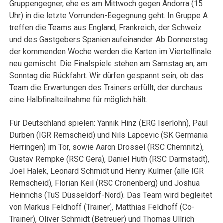
Gruppengegner, ehe es am Mittwoch gegen Andorra (15
Uhr) in die letzte Vorrunden-Begegnung geht. In Gruppe A
treffen die Teams aus England, Frankreich, der Schweiz
und des Gastgebers Spanien aufeinander. Ab Donnerstag
der kommenden Woche werden die Karten im Viertelfinale
neu gemischt. Die Finalspiele stehen am Samstag an, am
Sonntag die Rückfahrt. Wir dürfen gespannt sein, ob das
Team die Erwartungen des Trainers erfüllt, der durchaus
eine Halbfinalteilnahme für möglich hält.
Für Deutschland spielen: Yannik Hinz (ERG Iserlohn), Paul
Durben (IGR Remscheid) und Nils Lapcevic (SK Germania
Herringen) im Tor, sowie Aaron Drossel (RSC Chemnitz),
Gustav Rempke (RSC Gera), Daniel Huth (RSC Darmstadt),
Joel Halek, Leonard Schmidt und Henry Kulmer (alle IGR
Remscheid), Florian Keil (RSC Cronenberg) und Joshua
Heinrichs (TuS Düsseldorf-Nord). Das Team wird begleitet
von Markus Feldhoff (Trainer), Matthias Feldhoff (Co-
Trainer), Oliver Schmidt (Betreuer) und Thomas Ullrich