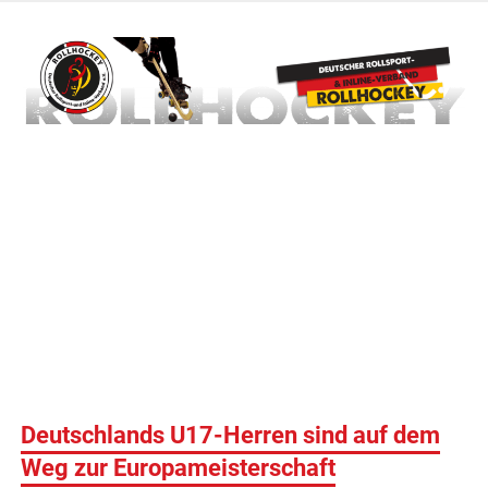
Zum
Inhalt
springen
Deutscher Rollsport- und Inline Verband
ROLLHOCKEY
Deutschlands U17-Herren sind auf dem
Weg zur Europameisterschaft