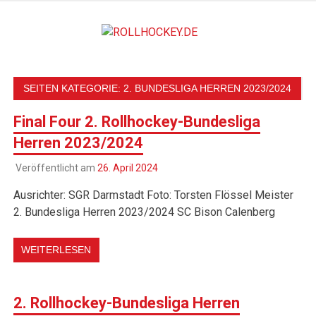
Zum
Inhalt
ROLLHO
springen
Deutscher Rollsport- und Inline Verband
SEITEN KATEGORIE:
2. BUNDESLIGA HERREN 2023/2024
Final Four 2. Rollhockey-Bundesliga
Herren 2023/2024
Veröffentlicht am
26. April 2024
Ausrichter: SGR Darmstadt Foto: Torsten Flössel Meister
2. Bundesliga Herren 2023/2024 SC Bison Calenberg
WEITERLESEN
2. Rollhockey-Bundesliga Herren