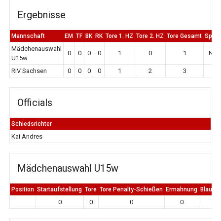
Ergebnisse
Mannschaft
EM
TF
BK
RK
Tore 1. HZ
Tore 2. HZ
Tore Gesamt
Spiel
Mädchenauswahl
0
0
0
0
1
0
1
Nied
U15w
RIV Sachsen
0
0
0
0
1
2
3
S
Officials
Schiedsrichter
Kai Andres
Mädchenauswahl U15w
Position
Startaufstellung
Tore
Tore Penalty-Schießen
Ermahnung
Blaue K
0
0
0
0
0