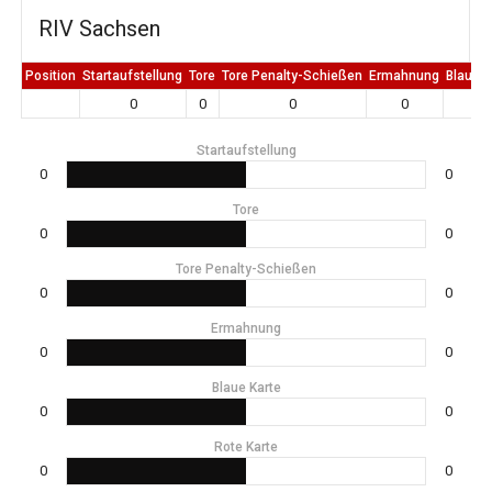
RIV Sachsen
Position
Startaufstellung
Tore
Tore Penalty-Schießen
Ermahnung
Blaue K
0
0
0
0
0
Startaufstellung
0
0
Tore
0
0
Tore Penalty-Schießen
0
0
Ermahnung
0
0
Blaue Karte
0
0
Rote Karte
0
0