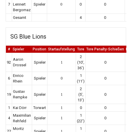
7
Lennert
Spieler
0
0
0
Bergomaz
Gesamt
4
0
SG Blue Lions
#
Spieler
Position
Startaufstellung
Tore
Tore Penalty-Schießen
Er
2
Aaron
92
Spieler
1
(10',
0
Drossel
36')
Enrico
1
6
Spieler
0
0
Rhein
(11')
2
Gustav
19
Spieler
1
(5',
0
Rempke
13')
1
Kai Dörr
Torwart
1
0
0
Maximilian
1
4
Spieler
1
0
Rehfeld
(22')
Moritz
1
77
Spieler
1
0