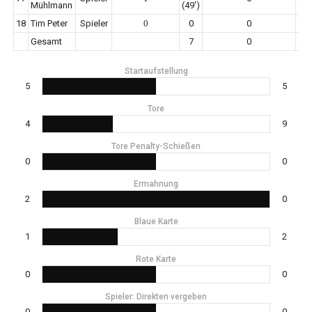
Mühlmann
(49')
18
Tim Peter
Spieler
0
0
0
Gesamt
7
0
Startaufstellung
5
5
Tore
4
9
Tore Penalty-Schießen
0
0
Ermahnung
2
0
Blaue Karte
1
2
Rote Karte
0
0
Spieler: Direkten vergeben
0
0