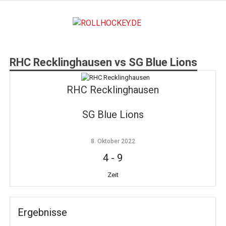
Zum
Inhalt
ROLLHO
springen
Deutscher Rollsport- und Inline Verband
RHC Recklinghausen vs SG Blue Lions
RHC Recklinghausen
SG Blue Lions
8. Oktober 2022
4
-
9
Zeit
Ergebnisse