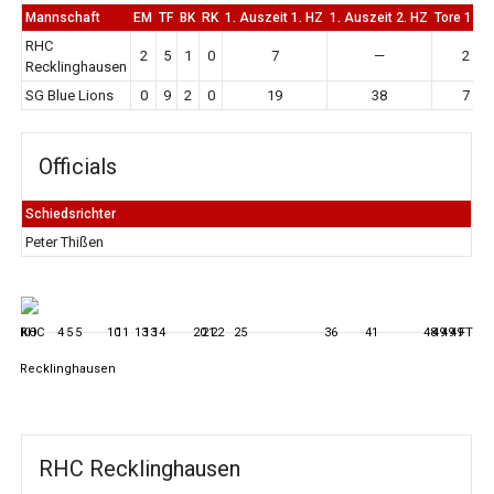
Mannschaft
EM
TF
BK
RK
1. Auszeit 1. HZ
1. Auszeit 2. HZ
Tore 1. H
RHC
2
5
1
0
7
—
2
Recklinghausen
SG Blue Lions
0
9
2
0
19
38
7
Officials
Schiedsrichter
Peter Thißen
KO
4
5
5
10
11
13
13
14
20
21
22
25
36
41
48
49
49
49
FT
RHC Recklinghausen