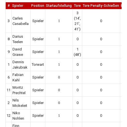
#
Spieler
Position
Startaufstellung
Tore
Tore Penalty-Schießen
Erm
3
Carles
(14',
3
Spieler
1
0
Casabella
21',
41')
Darius
8
Spieler
1
0
0
Teelen
David
1
9
Spieler
1
0
1
Grawe
(48')
Dennis
1
Torwart
1
0
0
1
Jakubiak
Fabian
6
Spieler
0
0
0
Kahl
Moritz
11
Spieler
0
0
0
Prechtel
Nils
2
Spieler
0
0
0
Mickeleit
Niko
12
Spieler
1
0
0
Nohlen
Finn