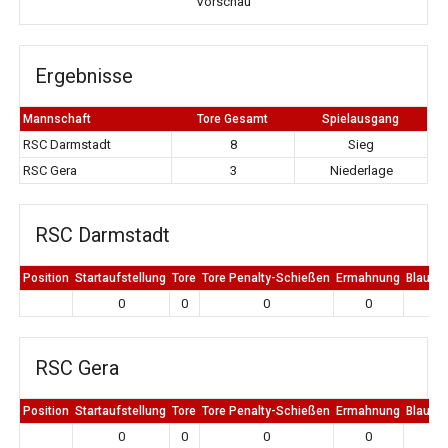
Vorschau
Ergebnisse
Mannschaft
Tore Gesamt
Spielausgang
RSC Darmstadt
8
Sieg
RSC Gera
3
Niederlage
RSC Darmstadt
Position
Startaufstellung
Tore
Tore Penalty-Schießen
Ermahnung
Blaue K
0
0
0
0
0
RSC Gera
Position
Startaufstellung
Tore
Tore Penalty-Schießen
Ermahnung
Blaue K
0
0
0
0
0