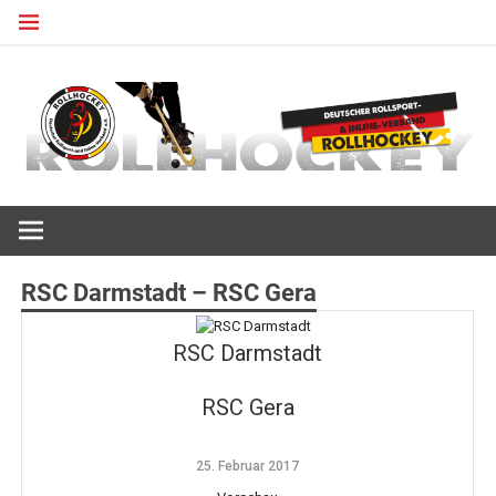
Zum
Inhalt
springen
Deutscher Rollsport- und Inline Verband
ROLLHOCKEY
RSC Darmstadt – RSC Gera
RSC Darmstadt
RSC Gera
25. Februar 2017