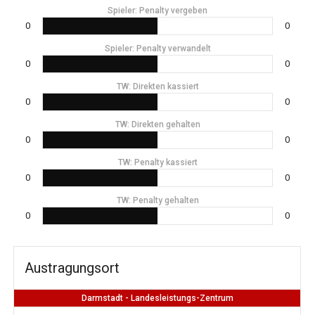
Spieler: Penalty vergeben
0
0
Spieler: Penalty verwandelt
0
0
TW: Direkten kassiert
0
0
TW: Direkten gehalten
0
0
TW: Penalty kassiert
0
0
TW: Penalty gehalten
0
0
Austragungsort
Darmstadt - Landesleistungs-Zentrum