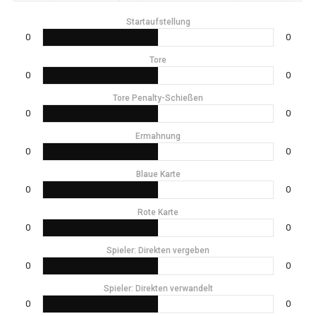
Startaufstellung
0
0
Tore
0
0
Tore Penalty-Schießen
0
0
Ermahnung
0
0
Blaue Karte
0
0
Rote Karte
0
0
Spieler: Direkten vergeben
0
0
Spieler: Direkten verwandelt
0
0