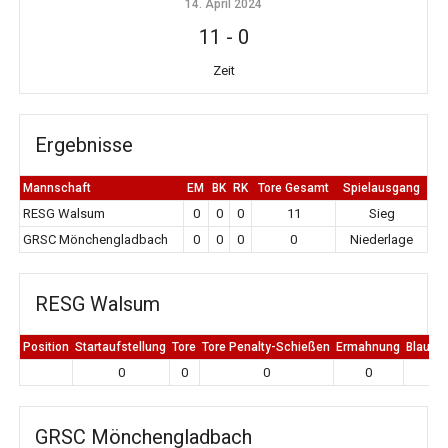
14. April 2024
11
-
0
Zeit
Ergebnisse
Mannschaft
EM
BK
RK
Tore Gesamt
Spielausgang
RESG Walsum
0
0
0
11
Sieg
GRSC Mönchengladbach
0
0
0
0
Niederlage
RESG Walsum
Position
Startaufstellung
Tore
Tore Penalty-Schießen
Ermahnung
Blaue K
0
0
0
0
0
GRSC Mönchengladbach