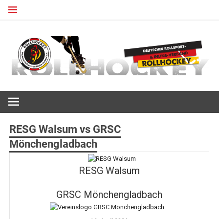
Zum
Inhalt
springen
Deutscher Rollsport- und Inline Verband
ROLLHOCKEY
RESG Walsum vs GRSC
Mönchengladbach
RESG Walsum
GRSC Mönchengladbach