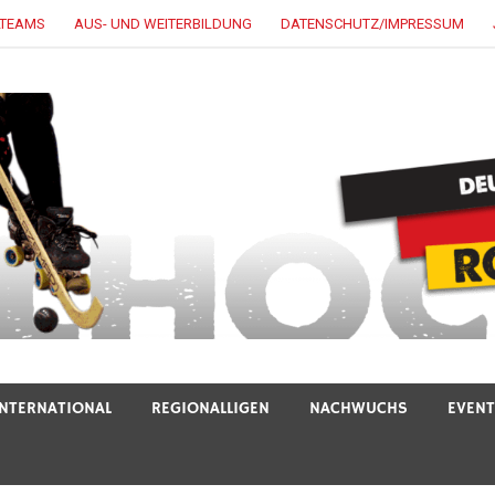
LTEAMS
AUS- UND WEITERBILDUNG
DATENSCHUTZ/IMPRESSUM
INTERNATIONAL
REGIONALLIGEN
NACHWUCHS
EVEN