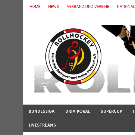
Zum
HOME
NEWS
VERBAND UND VEREINE
NATIONA
Inhalt
springen
Deutscher Rollsport- und Inline Verband
ROLLHOCKEY.DE
BUNDESLIGA
DRIV POKAL
SUPERCUP
LIVESTREAMS