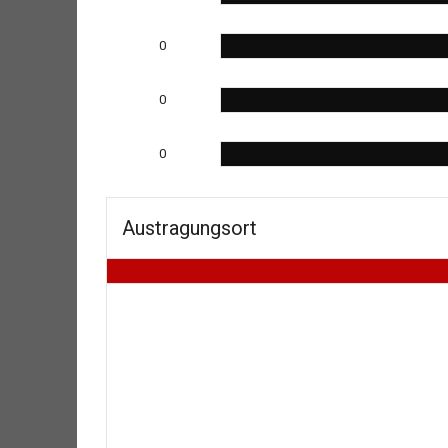
0
0
0
Austragungsort