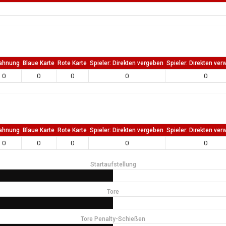
ahnung
Blaue Karte
Rote Karte
Spieler: Direkten vergeben
Spieler: Direkten ver
0
0
0
0
0
ahnung
Blaue Karte
Rote Karte
Spieler: Direkten vergeben
Spieler: Direkten ver
0
0
0
0
0
Startaufstellung
Tore
Tore Penalty-Schießen