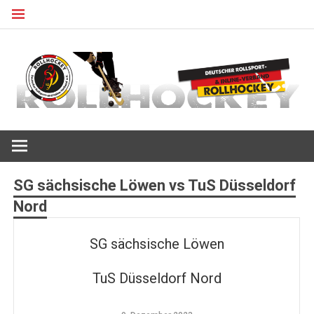
Zum
Inhalt
springen
Deutscher Rollsport- und Inline Verband
ROLLHOCKEY
SG sächsische Löwen vs TuS Düsseldorf
Nord
SG sächsische Löwen
TuS Düsseldorf Nord