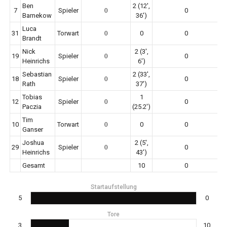
Ben
2 (12',
7
Spieler
0
0
Barnekow
36')
Luca
31
Torwart
0
0
0
Brandt
Nick
2 (3',
19
Spieler
0
0
Heinrichs
6')
Sebastian
2 (33',
18
Spieler
0
0
Rath
37')
Tobias
1
12
Spieler
0
0
Paczia
(25.2')
Tim
10
Torwart
0
0
0
Ganser
Joshua
2 (5',
29
Spieler
0
0
Heinrichs
43')
Gesamt
10
0
Startaufstellung
5
0
Tore
3
10