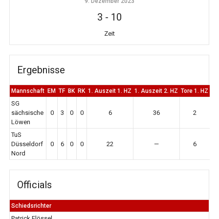
9. Dezember 2023
3
-
10
Zeit
Ergebnisse
Mannschaft
EM
TF
BK
RK
1. Auszeit 1. HZ
1. Auszeit 2. HZ
Tore 1. HZ
To
SG
sächsische
0
3
0
0
6
36
2
Löwen
TuS
Düsseldorf
0
6
0
0
22
—
6
Nord
Officials
Schiedsrichter
Patrick Flössel