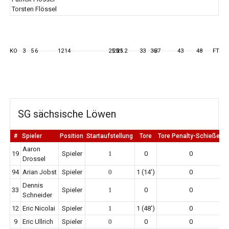
Torsten Flössel
KO
3
5
6
12
14
25.3
25.1
25.2
33
36
37
43
48
FT
SG sächsische Löwen
#
Spieler
Position
Startaufstellung
Tore
Tore Penalty-Schießen
Aaron
19
Spieler
1
0
0
Drossel
94
Arian Jobst
Spieler
0
1 (14')
0
Dennis
33
Spieler
1
0
0
Schneider
12
Eric Nicolai
Spieler
1
1 (48')
0
9
Eric Ullrich
Spieler
0
0
0