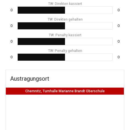
TW: Direkten kassiert
0
0
TW: Direkten gehalten
0
0
TW: Penalty kassiert
0
0
TW: Penalty gehalten
0
0
Austragungsort
Chemnitz, Turnhalle Marianne Brandt Oberschule