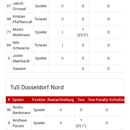
Jakob
37
Spieler
0
0
0
Drossel
Kristian
99
Torwart
0
0
0
Pfaffenrodt
Moritz
1
77
Spieler
1
0
Mühlmann
(25.3')
Nils
69
Torwart
1
0
0
Schwarze
Justin
3
Spieler
0
0
0
Meinhardt
Gesamt
3
0
TuS Düsseldorf Nord
#
Spieler
Position
Startaufstellung
Tore
Tore Penalty-Schießen
E
Andre
90
Spieler
0
0
0
Beckmann
Andreas
1
9
Spieler
0
0
Paczia
(25.1')