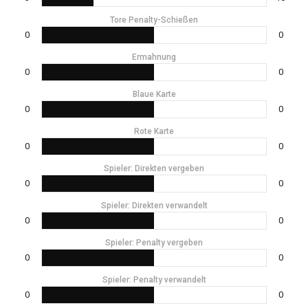
Tore Penalty-Schießen
0
0
Ermahnung
0
0
Blaue Karte
0
0
Rote Karte
0
0
Spieler: Direkten vergeben
0
0
Spieler: Direkten verwandelt
0
0
Spieler: Penalty vergeben
0
0
Spieler: Penalty verwandelt
0
0