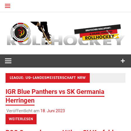
Zum
Inhalt
springen
Deutscher Rollsport- und Inline Verband
ROLLHOCKEY
LEAGUE:
U9-LANDESMEISTERSCHAFT NRW
IGR Blue Panthers vs SK Germania
Herringen
Veröffentlicht am
18. Juni 2023
WEITERLESEN