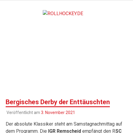
Zum
Inhalt
ROLLHO
springen
Deutscher Rollsport- und Inline Verband
Bergisches Derby der Enttäuschten
Veröffentlicht am
3. November 2021
Der absolute Klassiker steht am Samstagnachmittag auf
dem Programm. Die
IGR Remscheid
empfängt den R
SC