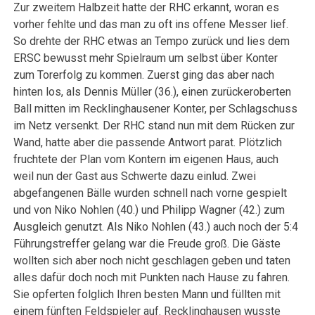
Zur zweitem Halbzeit hatte der RHC erkannt, woran es
vorher fehlte und das man zu oft ins offene Messer lief.
So drehte der RHC etwas an Tempo zurück und lies dem
ERSC bewusst mehr Spielraum um selbst über Konter
zum Torerfolg zu kommen. Zuerst ging das aber nach
hinten los, als Dennis Müller (36.), einen zurückeroberten
Ball mitten im Recklinghausener Konter, per Schlagschuss
im Netz versenkt. Der RHC stand nun mit dem Rücken zur
Wand, hatte aber die passende Antwort parat. Plötzlich
fruchtete der Plan vom Kontern im eigenen Haus, auch
weil nun der Gast aus Schwerte dazu einlud. Zwei
abgefangenen Bälle wurden schnell nach vorne gespielt
und von Niko Nohlen (40.) und Philipp Wagner (42.) zum
Ausgleich genutzt. Als Niko Nohlen (43.) auch noch der 5:4
Führungstreffer gelang war die Freude groß. Die Gäste
wollten sich aber noch nicht geschlagen geben und taten
alles dafür doch noch mit Punkten nach Hause zu fahren.
Sie opferten folglich Ihren besten Mann und füllten mit
einem fünften Feldspieler auf. Recklinghausen wusste