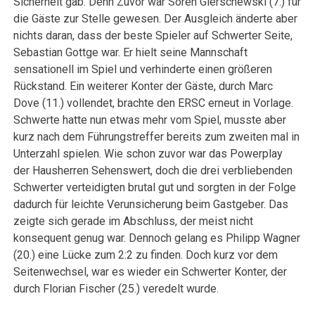
Sicherheit gab. Denn Zuvor war Sören Gierschewski (7.) für
die Gäste zur Stelle gewesen. Der Ausgleich änderte aber
nichts daran, dass der beste Spieler auf Schwerter Seite,
Sebastian Gottge war. Er hielt seine Mannschaft
sensationell im Spiel und verhinderte einen größeren
Rückstand. Ein weiterer Konter der Gäste, durch Marc
Dove (11.) vollendet, brachte den ERSC erneut in Vorlage.
Schwerte hatte nun etwas mehr vom Spiel, musste aber
kurz nach dem Führungstreffer bereits zum zweiten mal in
Unterzahl spielen. Wie schon zuvor war das Powerplay
der Hausherren Sehenswert, doch die drei verbliebenden
Schwerter verteidigten brutal gut und sorgten in der Folge
dadurch für leichte Verunsicherung beim Gastgeber. Das
zeigte sich gerade im Abschluss, der meist nicht
konsequent genug war. Dennoch gelang es Philipp Wagner
(20.) eine Lücke zum 2:2 zu finden. Doch kurz vor dem
Seitenwechsel, war es wieder ein Schwerter Konter, der
durch Florian Fischer (25.) veredelt wurde.