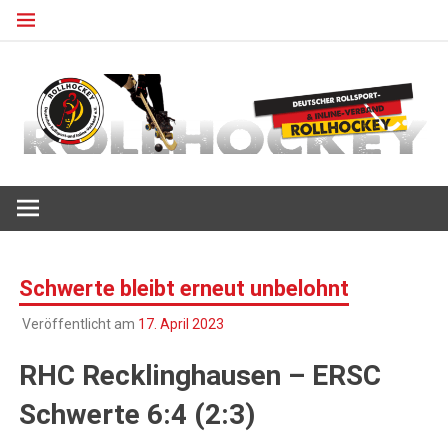
Zum
Inhalt
springen
Deutscher Rollsport- und Inline Verband
ROLLHOCKEY
Schwerte bleibt erneut unbelohnt
Veröffentlicht am
17. April 2023
RHC Recklinghausen – ERSC
Schwerte 6:4 (2:3)