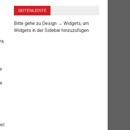
SEITENLEISTE
Bitte gehe zu Design → Widgets, um
Widgets in der Sidebar hinzuzufügen.
a,
a
ie
el.