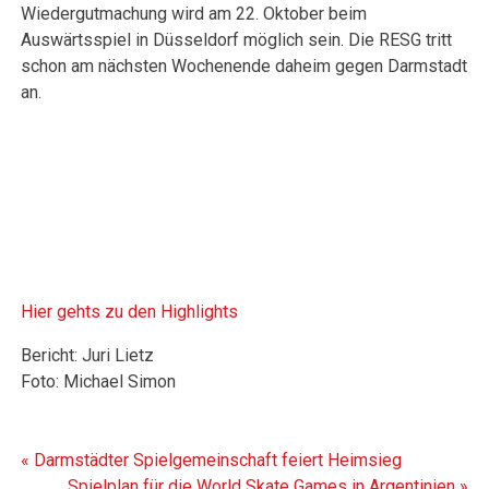
Wiedergutmachung wird am 22. Oktober beim
Auswärtsspiel in Düsseldorf möglich sein. Die RESG tritt
schon am nächsten Wochenende daheim gegen Darmstadt
an.
Hier gehts zu den Highlights
Bericht: Juri Lietz
Foto: Michael Simon
Beitragsnavigation
« Darmstädter Spielgemeinschaft feiert Heimsieg
Spielplan für die World Skate Games in Argentinien »