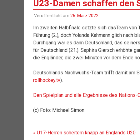
U23-Damen schaffen den Sp
Veröffentlicht am
26. März 2022
Im zweiten Halbfinale setzte sich dasTeam von T
Führung (2.), doch Yolanda Kahmann glich nach bl
Durchgang war es dann Deutschland, das seinersei
für Deutschland (21.). Saphira Giersch erhöhte ga
die Engländer, die zwei Minuten vor dem Ende no
Deutschlands Nachwuchs-Team trifft damit am 
rollhockey.tv
).
Den Spielplan und alle Ergebnisse des Nations-Cu
(c) Foto: Michael Simon
Beitragsnavigation
« U17-Herren scheitern knapp an Englands U20