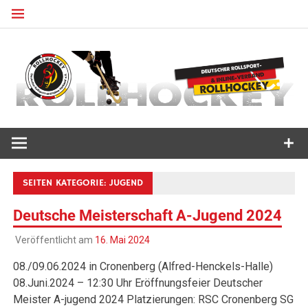
Zum
Inhalt
springen
Deutscher Rollsport- und Inline Verband
ROLLHOCKEY
SEITEN KATEGORIE:
JUGEND
Deutsche Meisterschaft A-Jugend 2024
Veröffentlicht am
16. Mai 2024
08./09.06.2024 in Cronenberg (Alfred-Henckels-Halle)
08.Juni.2024 – 12:30 Uhr Eröffnungsfeier Deutscher
Meister A-jugend 2024 Platzierungen: RSC Cronenberg SG