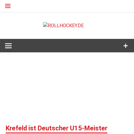
Zum
Inhalt
springen
ROLLHO
Deutscher Rollsport- und Inline Verband
Krefeld ist Deutscher U15-Meister