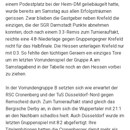
einem Podestplatz bei der Heim-DM geliebäugelt hatte,
wurde bereits am Samstag aus allen Erfolgsträumen
gerissen. Zwar blieben die Gastgeber neben Krefeld die
einzigen, die der SGR Darmstadt Punkte abnehmen
konnten, doch nach einem 3:3-Remis zum Turnierauftakt,
reichte eine 4:8-Niederlage gegen Gruppengegner Krefeld
nicht für das Halbfinale. Die Hessen unterlagen Krefeld nur
mit 0:3. So fehlte den tüchtigen Geraern ein einziges Tore
um im letzten Vorrundenspiel der Gruppe A am
Samstagabend in der Tabelle noch an den Hessen vorbei
zu ziehen.
In der Vorrundengruppe B setzten sich wie erwartet der
RSC Cronenberg und der TuS Düsseldorf-Nord gegen
Remscheid durch. Zum Turnierauftakt stand gleich das
Bergische Derby an, in dem sich die Wuppertaler mit 21:1
an den Nachbarn schadlos hielt. Auch Düsseldorf wurde im
letzten Gruppenspiel mit 8:2 abgefertigt. Ihre
Titelambitionen hatten die Cronenberger damit mehr als