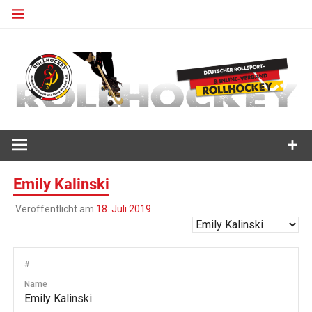
Zum
Inhalt
springen
Deutscher Rollsport- und Inline Verband
ROLLHOCKEY
Emily Kalinski
Veröffentlicht am
18. Juli 2019
#
Name
Emily Kalinski