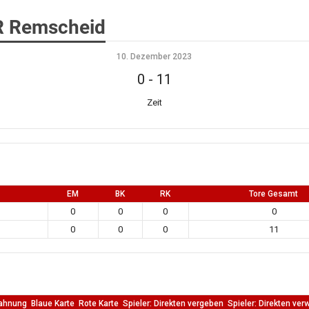
GR Remscheid
10. Dezember 2023
0
-
11
Zeit
EM
BK
RK
Tore Gesamt
0
0
0
0
0
0
0
11
ahnung
Blaue Karte
Rote Karte
Spieler: Direkten vergeben
Spieler: Direkten ver