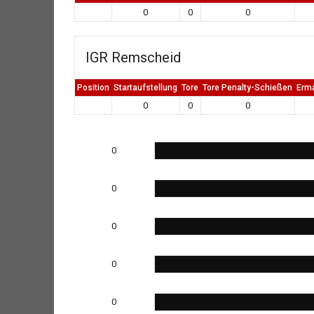
0
0
0
IGR Remscheid
Position
Startaufstellung
Tore
Tore Penalty-Schießen
Erm
0
0
0
0
0
0
0
0