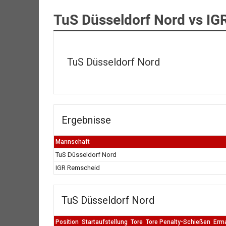
TuS Düsseldorf Nord vs I
TuS Düsseldorf Nord
Ergebnisse
Mannschaft
TuS Düsseldorf Nord
IGR Remscheid
TuS Düsseldorf Nord
Position
Startaufstellung
Tore
Tore Penalty-Schießen
Erm