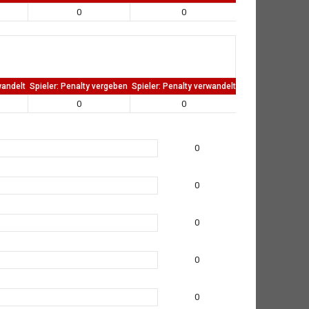
0
0
0
wandelt
Spieler: Penalty vergeben
Spieler: Penalty verwandelt
TW: Direkten kass
0
0
0
0
0
0
0
0