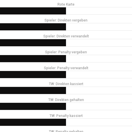
Rote Karte
Spieler: Direkten vergeben
Spieler: Direkten verwandelt
Spieler: Penalty vergeben
Spieler: Penalty verwandelt
TW: Direkten kassiert
TW: Direkten gehalten
TW: Penalty kassiert
TW: Penalty gehalten