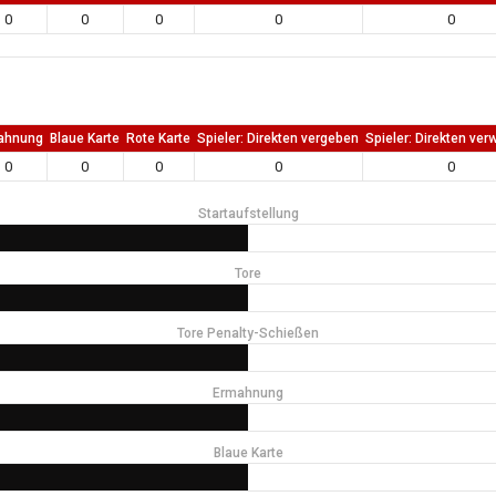
0
0
0
0
0
ahnung
Blaue Karte
Rote Karte
Spieler: Direkten vergeben
Spieler: Direkten ver
0
0
0
0
0
Startaufstellung
Tore
Tore Penalty-Schießen
Ermahnung
Blaue Karte