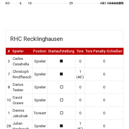
KO
6
10
29
43
43
46
46
46
46
48
50
FT
50
50
RHC Recklinghausen
#
Spieler
Position
Startaufstellung
Tore
Tore Penalty-Schießen
Er
Carles
3
Spieler
0
0
1
Casabella
Christoph
1
7
Spieler
0
1
Rindfleisch
(46')
Darius
8
Spieler
0
0
0
Teelen
David
10
Spieler
0
0
0
Grawe
Dennis
1
Torwart
0
0
0
Jakubiak
Julian
1
28
Spieler
0
1
Haubrock
(6')