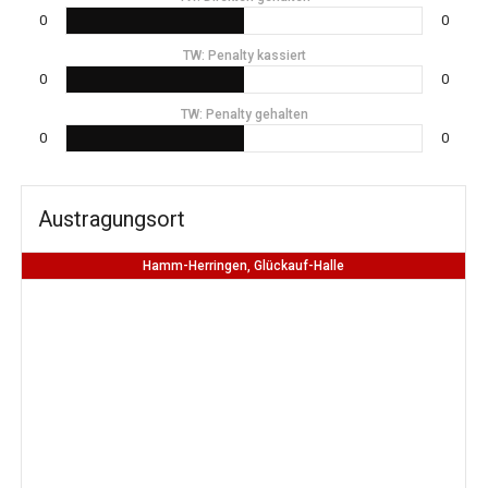
0
0
TW: Penalty kassiert
0
0
TW: Penalty gehalten
0
0
Austragungsort
Hamm-Herringen, Glückauf-Halle