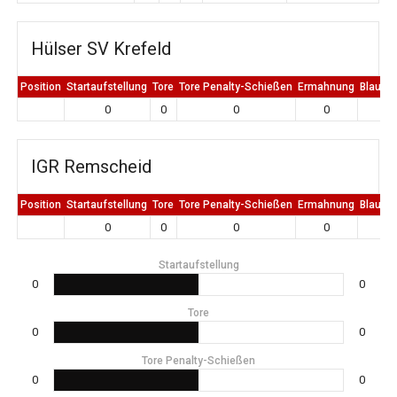
Hülser SV Krefeld
Position
Startaufstellung
Tore
Tore Penalty-Schießen
Ermahnung
Blaue K
0
0
0
0
0
IGR Remscheid
Position
Startaufstellung
Tore
Tore Penalty-Schießen
Ermahnung
Blaue K
0
0
0
0
0
Startaufstellung
0
0
Tore
0
0
Tore Penalty-Schießen
0
0