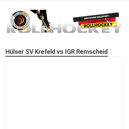
Zum
Inhalt
springen
Deutscher Rollsport- und Inline Verband
ROLLHOCKEY
Hülser SV Krefeld vs IGR Remscheid