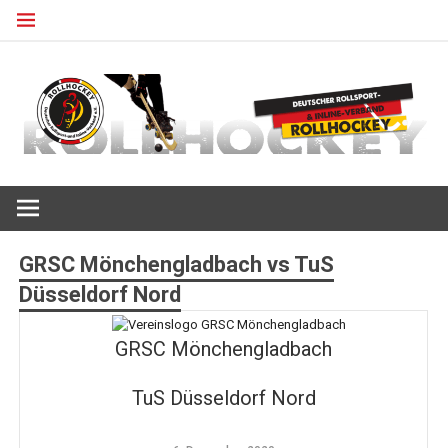
Zum
Inhalt
springen
Deutscher Rollsport- und Inline Verband
ROLLHOCKEY
GRSC Mönchengladbach vs TuS
Düsseldorf Nord
GRSC Mönchengladbach
TuS Düsseldorf Nord