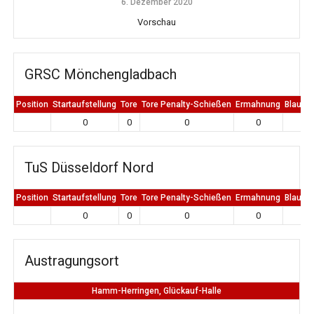
6. Dezember 2020
Vorschau
GRSC Mönchengladbach
Position
Startaufstellung
Tore
Tore Penalty-Schießen
Ermahnung
Blaue K
0
0
0
0
0
TuS Düsseldorf Nord
Position
Startaufstellung
Tore
Tore Penalty-Schießen
Ermahnung
Blaue K
0
0
0
0
0
Austragungsort
Hamm-Herringen, Glückauf-Halle