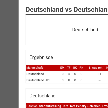
Deutschland vs Deutschla
Deutschland
Ergebnisse
Mannschaft
EM
TF
BK
RK
1. Auszeit 1. 
Deutschland
0
5
0
0
11
Deutschland U23
0
8
0
0
--
Deutschland
Position
Startaufstellung
Tore
Tore Penalty-Schießen
Erm