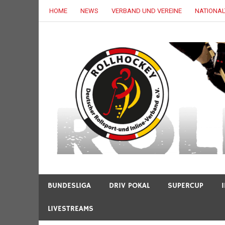
Zum
HOME
NEWS
VERBAND UND VEREINE
NATIONA
Inhalt
springen
Deutscher Rollsport- und Inline Verband
ROLLHOCKEY.DE
BUNDESLIGA
DRIV POKAL
SUPERCUP
LIVESTREAMS