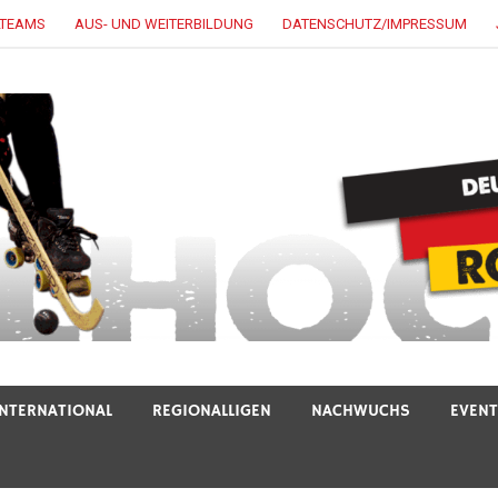
LTEAMS
AUS- UND WEITERBILDUNG
DATENSCHUTZ/IMPRESSUM
INTERNATIONAL
REGIONALLIGEN
NACHWUCHS
EVEN